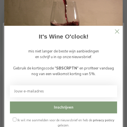
3620 Lanaken
België
+32 (0) 498 514 531
+32 (0) 498 514 531
It's Wine O'clock!
info@winesandbites.be
mis niet langer de beste wijn aanbiedingen
btw-nummer:
BE0 767.846.357
en schrijf u in op onze nieuwsbrief.
Gebruik de kortingscode "
SBSCRPTN
" en profiteer vandaag
Bevestig je leeftijd
nog van een welkomst korting van 5%.
Je moet 18 jaar of ouder zijn om deze website te
Veelgestelde vragen
bezoeken.
Ik ben 18 jaar of ouder
Inschrijven
FAQ
Ik ben jonger dan 18
Ik wil me aanmelden voor de nieuwsbrief en heb de
privacy policy
Kunnen wij ook glazen huren?
gelezen.