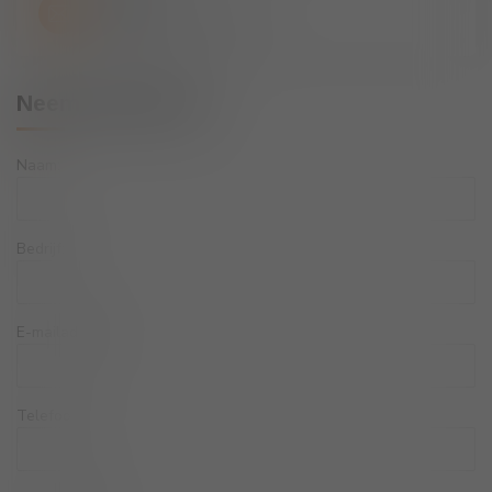
E-mail
info@winesandbites.be
Neem contact op
Naam:
Bedrijf:
E-mailadres:
Telefoon: