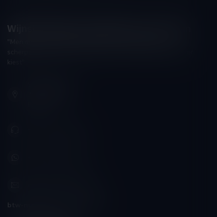
Wijnshop Wines and Bites by Tom Coun
"Men moet zijn wijnhandelaar met voorzichtigheid en
scherpzinnigheid kiezen, ongeveer zoals men zijn huisdokter
kiest"
Schumanplein 9
3620 Lanaken
België
+32 (0) 498 514 531
+32 (0) 498 514 531
info@winesandbites.be
btw-nummer:
BE0 767.846.357