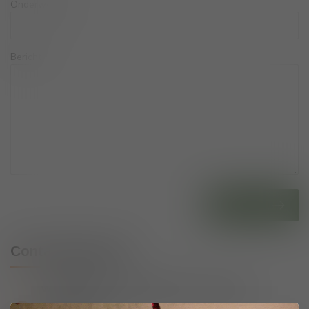
Onderwerp:
Bericht:
verstuur
Contactgegevens
Wijnshop Wines and Bites by Tom Coun
Schumanplein 9