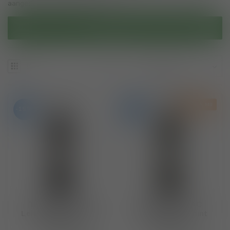
aangeduid als veganistische wijnen.
Filters
ONTDEK MIJ
-15%
-15%
Triebaumer DAC
Triebaumer DAC
Leithaberg Zweigelt
Leithaberg Furmint
2021
2021