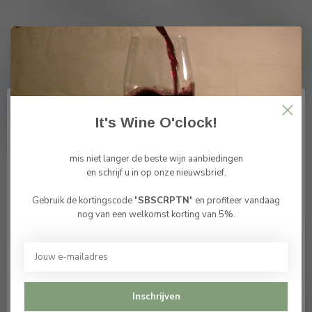
€15,09
€15,43
€17,75
€18,15
Op voorraad
Op voorraad
-15%
-15%
It's Wine O'clock!
mis niet langer de beste wijn aanbiedingen
en schrijf u in op onze nieuwsbrief.
Gebruik de kortingscode "
SBSCRPTN
" en profiteer vandaag
Bevestig je leeftijd
nog van een welkomst korting van 5%.
Je moet 18 jaar of ouder zijn om deze website te
Triebaumer DAC
Triebaumer DAC
bezoeken.
Leithaberg
Leithaberg Sauvignon
Blaufrankisch 2021
Blanc 2021
€16,02
€16,49
€18,85
€19,40
Ik ben 18 jaar of ouder
Op voorraad
Op voorraad
Inschrijven