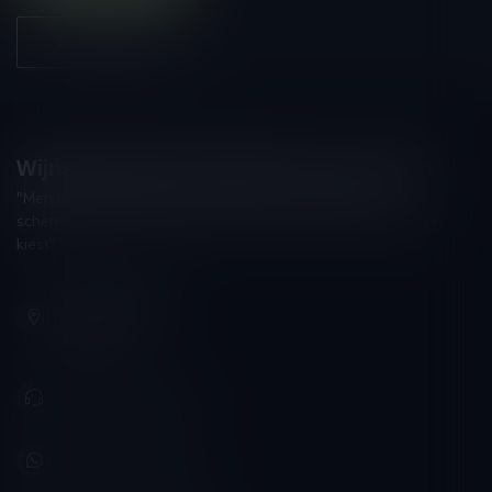
Onze winkel
Wijnshop Wines and Bites by Tom Coun
"Men moet zijn wijnhandelaar met voorzichtigheid en
scherpzinnigheid kiezen, ongeveer zoals men zijn huisdokter
kiest"
Schumanplein 9
3620 Lanaken
België
+32 (0) 498 514 531
+32 (0) 498 514 531