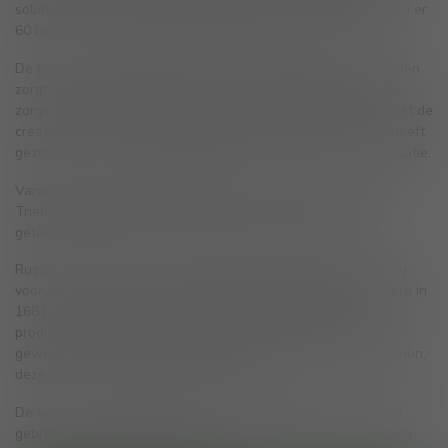
solide en regionale landbouw waarderen. Momenteel worden er
60 hectare aan eersteklas wijngaarden bewerkt in Rust.
De bijzondere ligging van de klein gestructureerde wijngaarden
zorgt voor een microklimaat dat voor uitdagingen en kansen
zorgt. De bewogen geschiedenis van de stad Rust, samen met de
creativiteit en het doorzettingsvermogen van de inwoners, heeft
gezorgd voor unieke specialisaties in druivenrassen en vinificatie.
Vanuit deze bijzondere wijngaarden worden de wijnen van
Triebaumer geproduceerd. Hier worden de 4 druivenrassen
geteelt als de basis voor de wijnen van dit domein.
Ruster Ausbruch is verreweg de oudste oorsprongsbenaming
voor wijn in Oostenrijk. Deze benaming werd gedocumenteerd in
1681. Zonder de Ruster Ausbruch, welke prijzig is om te
produceren, zou Rust vandaag de dag niet zijn wat het nu is
geworden. Daarnaast maken ze ook droge witte en rode wijnen,
deze vallen onder de DAC Leithaberg.
De wijnen worden geproduceerd en gevinifieerd zonder enig
gebruik van dierlijke producten en kunnen dus terecht worden