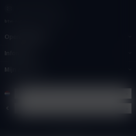
info@winesandbites.be
btw-nummer:
BE0 767.846.357
Openingstijden
Informatie
Mijn account
€