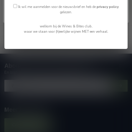
Ik ben jonger dan 18
Ik wil me aanmelden voor de nieuwsbrief en heb de
privacy policy
gelezen.
Toon
1
-
4
van 4
welkom bij de Wines & Bites club,
waar we staan voor (h)eerlijke wijnen MET een verhaal.
Abonneer je op onze nieuwsbrief
En blijf op de hoogte van alle nieuwtjes
Meer informatie
Contacteer ons