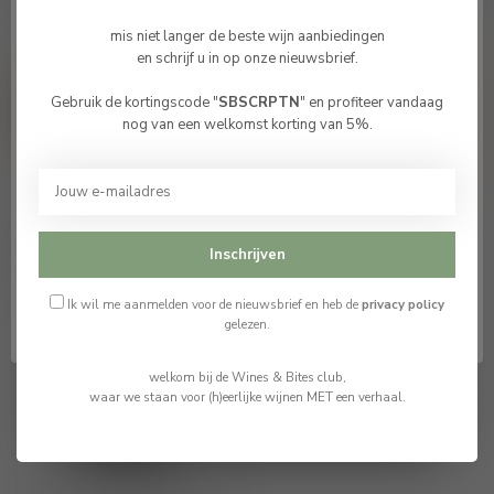
mis niet langer de beste wijn aanbiedingen
en schrijf u in op onze nieuwsbrief.
vragen over dit product?
Of hulp nodig bij je bestelling? neem
Gebruik de kortingscode "
SBSCRPTN
" en profiteer vandaag
Bevestig je leeftijd
vrijblijvende contact op met Tom
nog van een welkomst korting van 5%.
info@winesandbites.be
or
+32 (0)
Je moet 18 jaar of ouder zijn om deze website te
498514531
. Ik help je graag verder.
bezoeken.
Ik ben 18 jaar of ouder
Recent bekeken
Inschrijven
Ik ben jonger dan 18
Ik wil me aanmelden voor de nieuwsbrief en heb de
privacy policy
gelezen.
welkom bij de Wines & Bites club,
waar we staan voor (h)eerlijke wijnen MET een verhaal.