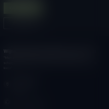
Contacteer ons
Onze winkel
Wijnshop Wines and Bites by Tom Coun
"Men moet zijn wijnhandelaar met voorzichtigheid en
scherpzinnigheid kiezen, ongeveer zoals men zijn huisdokter
kiest"
Schumanplein 9
3620 Lanaken
België
+32 (0) 498 514 531