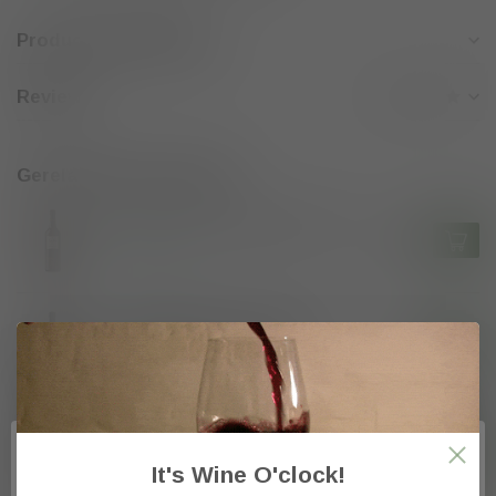
Productomschrijving
Reviews
Gerelateerde producten
Lustau La Ina Fino Sherry 75cl
€14,50
Op voorraad
Lustau DO Sherry La Ina Rio
Viejo Dry Olorosso 75cl
€15,40
Op voorraad
Lustau DO Sherry La Ina Viña
25 Pedro Ximenez 75cl
€16,40
It's Wine O'clock!
Op voorraad