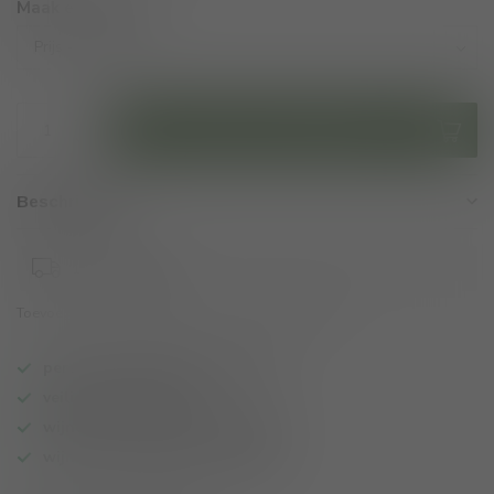
Maak een keuze:
*
Toevoegen aan winkelwagen
Beschrijving:
1-3 werkdagen
Toevoegen om te vergelijken
Deel dit product
persoonlijk wijnadvies op maat
veilig online betalen
wijnen ook per fles te bestellen
wijnbar op vrijdag en zaterdag