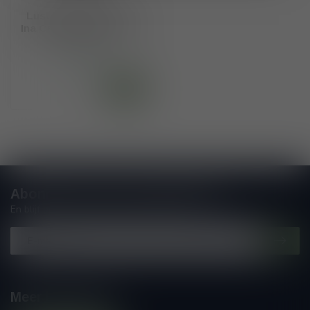
Lustau DO Sherry La
Ina Candela Cream 75cl
€14,45
Op voorraad
Abonneer je op onze nieuwsbrief
En blijf op de hoogte van alle nieuwtjes
Meer informatie