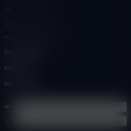
+32 (0) 498 514 531
info@winesandbites.be
btw-nummer:
BE0 767.846.357
Openingstijden
Informatie
Mijn account
€