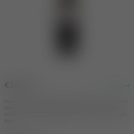
€14,45
Op voorraad
Incl. btw
Deze sherry rijpt 5 jaar op eiken vaten en is een blend van Pedro
Ximénez en Oloroso afzonderlijk gerijpt in hun eigen solera's,
vervolgens samengevoegd en gerijpt in een nieuwe solera.
Lees
meer
.