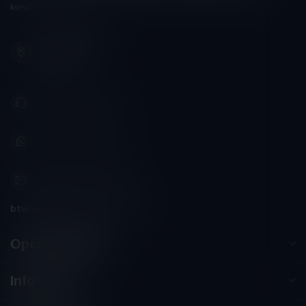
kiest"
Schumanplein 9
3620 Lanaken
België
+32 (0) 498 514 531
+32 (0) 498 514 531
info@winesandbites.be
btw-nummer:
BE0 767.846.357
Openingstijden
Informatie