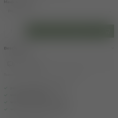
Maak een keuze:
*
Toevoegen aan winkelwagen
Beschrijving:
1-3 werkdagen
Toevoegen om te vergelijken
Deel dit product
persoonlijk wijnadvies op maat
veilig online betalen
wijnen ook per fles te bestellen
wijnbar op vrijdag en zaterdag