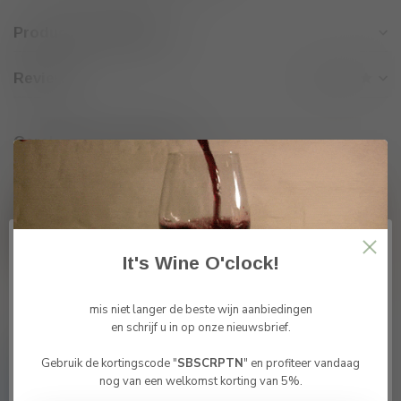
Productomschrijving
Reviews
Gerelateerde producten
vragen over dit product?
Of hulp nodig bij je bestelling? neem
vrijblijvende contact op met Tom
info@winesandbites.be
or
+32 (0)
It's Wine O'clock!
498514531
. Ik help je graag verder.
mis niet langer de beste wijn aanbiedingen
en schrijf u in op onze nieuwsbrief.
Recent bekeken
Gebruik de kortingscode "
SBSCRPTN
" en profiteer vandaag
Bevestig je leeftijd
nog van een welkomst korting van 5%.
Je moet 18 jaar of ouder zijn om deze website te
-15%