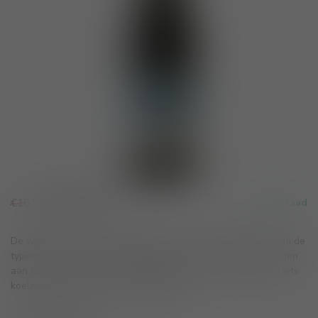
€8,71
€10,25
Op voorraad
Incl. btw
De wijn werd 'op zijn fruit' gemaakt, zonder houtrijping. Dit om de
typische tonen van rijp rood fruit en kruiden te behouden, eigen
aan Grenache en Cabernet Sauvignon. Fris en zacht en kan iets
koeler geschonken worden.
Lees meer
.