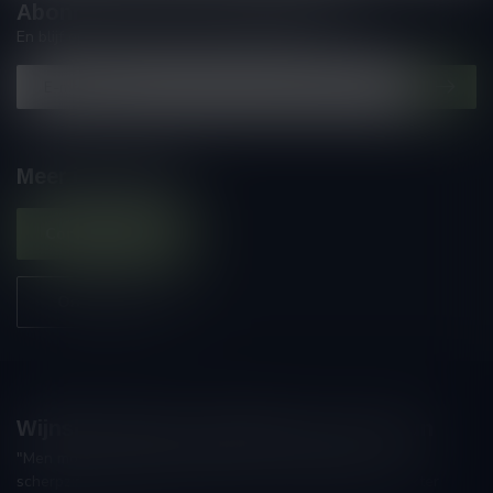
Abonneer je op onze nieuwsbrief
En blijf op de hoogte van alle nieuwtjes
Meer informatie
Contacteer ons
Onze winkel
Wijnshop Wines and Bites by Tom Coun
"Men moet zijn wijnhandelaar met voorzichtigheid en
scherpzinnigheid kiezen, ongeveer zoals men zijn huisdokter