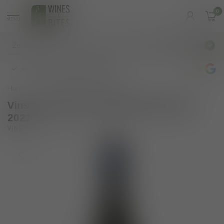
0
MENU
€
Incl. btw
wijnbar op vrijdag en zaterdag
4.8
/5
Home
/
DO Tarragona Blau Mari 2021
Vins Petxina DO Tarragona Blau Mari
2021
(0)
VINS PETXINA