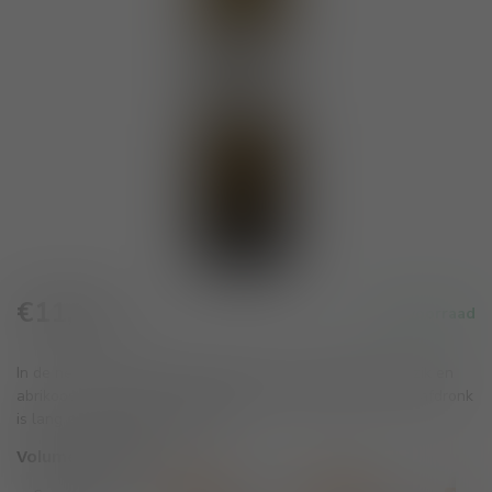
€11,25
Op voorraad
Incl. btw
In de neus bloemige en fruitige aroma's (vooral peer, perzik en
abrikoos). De aanzet is vlezig doch ook verfrissend en de afdronk
is lang en complex.
Lees meer
.
Volume voordeel