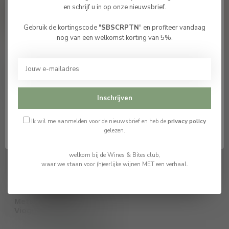
Of hulp nodig bij je bestelling? neem
en schrijf u in op onze nieuwsbrief.
vrijblijvende contact op met Tom
info@winesandbites.be
or
+32 (0)
Gebruik de kortingscode "
SBSCRPTN
" en profiteer vandaag
498514531
. Ik help je graag verder.
Bevestig je leeftijd
nog van een welkomst korting van 5%.
Je moet 18 jaar of ouder zijn om deze website te
bezoeken.
Recent bekeken
Ik ben 18 jaar of ouder
Inschrijven
Ik ben jonger dan 18
Ik wil me aanmelden voor de nieuwsbrief en heb de
privacy policy
gelezen.
welkom bij de Wines & Bites club,
waar we staan voor (h)eerlijke wijnen MET een verhaal.
Metairie IGP Pay's d'Oc
Viognier Barriques 2023
€11,25