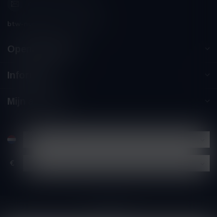
info@winesandbites.be
btw-nummer:
BE0 767.846.357
Openingstijden
Informatie
Mijn account
€