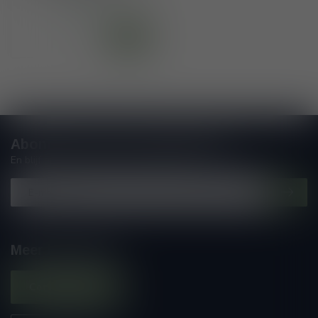
Op voorraad
Abonneer je op onze nieuwsbrief
En blijf op de hoogte van alle nieuwtjes
Meer informatie
Contacteer ons