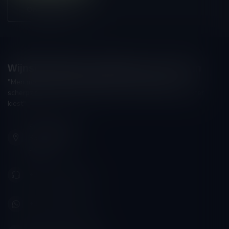
Onze winkel
Wijnshop Wines and Bites by Tom Coun
"Men moet zijn wijnhandelaar met voorzichtigheid en
scherpzinnigheid kiezen, ongeveer zoals men zijn huisdokter
kiest"
Schumanplein 9
3620 Lanaken
België
+32 (0) 498 514 531
+32 (0) 498 514 531