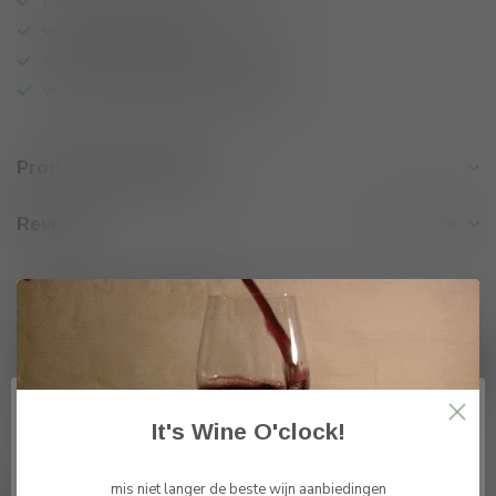
persoonlijk wijnadvies op maat
veilig online betalen
wijnen ook per fles te bestellen
wijnbar op vrijdag en zaterdag
Productomschrijving
Reviews
Gerelateerde producten
Metairie IGP Pay's d'Oc Merlot
Barriques 2022 - 2023
€11,25
Op voorraad
It's Wine O'clock!
vragen over dit product?
mis niet langer de beste wijn aanbiedingen