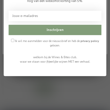
nog van een welkomst korting van 5%.
Je moet 18 jaar of ouder zijn om deze website te
bezoeken.
Ik ben 18 jaar of ouder
Inschrijven
Ik ben jonger dan 18
Ik wil me aanmelden voor de nieuwsbrief en heb de
privacy policy
gelezen.
welkom bij de Wines & Bites club,
Loch Lomond The
waar we staan voor (h)eerlijke wijnen MET een verhaal.
Open Special Edition
2019
€47,50