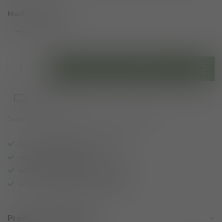
Maak een keuze:
*
Toevoegen aan winkelwagen
2-3 weken
Toevoegen om te vergelijken
Deel dit product
persoonlijk wijnadvies op maat
veilig online betalen
wijnen ook per fles te bestellen
wijnbar op vrijdag en zaterdag
Productomschrijving