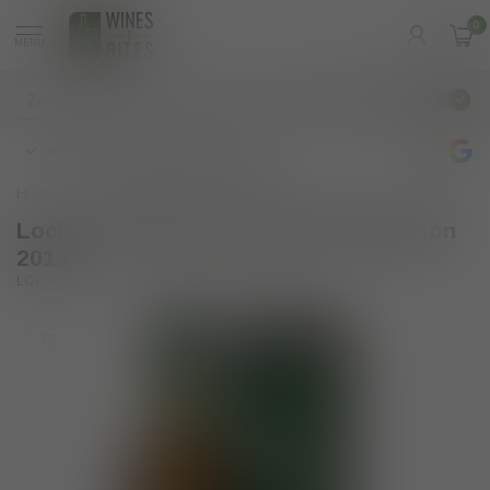
0
MENU
€
Incl. btw
wijnbar op vrijdag en zaterdag
4.8
/5
Home
/
The Open Special Edition 2019
Loch Lomond The Open Special Edition
2019
(0)
LOCH LOMOND