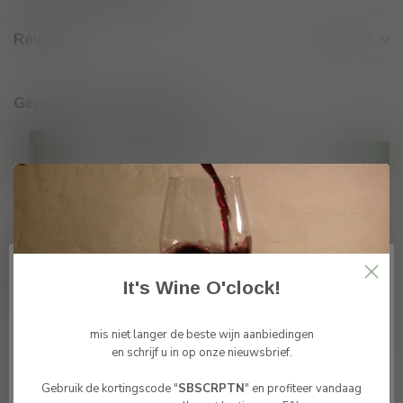
Reviews
Gerelateerde producten
Loch Lomond Inchmurrin 12y
Old Single Malt
€59,95
Op voorraad
vragen over dit product?
Of hulp nodig bij je bestelling? neem
vrijblijvende contact op met Tom
It's Wine O'clock!
info@winesandbites.be
or
+32 (0)
498514531
. Ik help je graag verder.
mis niet langer de beste wijn aanbiedingen
en schrijf u in op onze nieuwsbrief.
Gebruik de kortingscode "
SBSCRPTN
" en profiteer vandaag
Recent bekeken
Bevestig je leeftijd