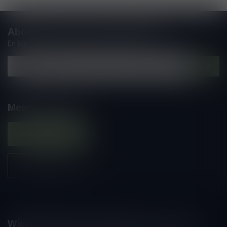
Abonneer je op onze nieuwsbrief
En blijf op de hoogte van alle nieuwtjes
Meer informatie
Contacteer ons
Onze winkel
Wijnshop Wines and Bites by Tom Coun