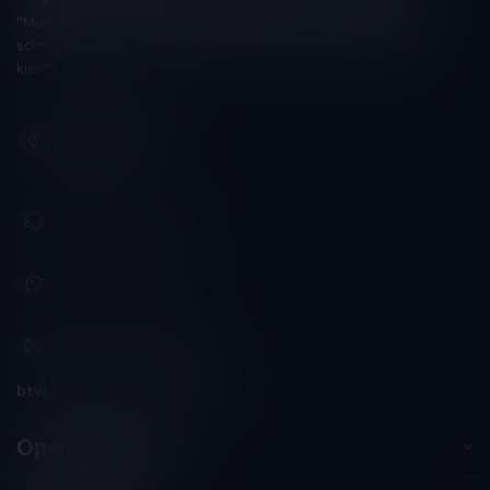
"Men moet zijn wijnhandelaar met voorzichtigheid en
scherpzinnigheid kiezen, ongeveer zoals men zijn huisdokter
kiest"
Schumanplein 9
3620 Lanaken
België
+32 (0) 498 514 531
+32 (0) 498 514 531
info@winesandbites.be
btw-nummer:
BE0 767.846.357
Openingstijden