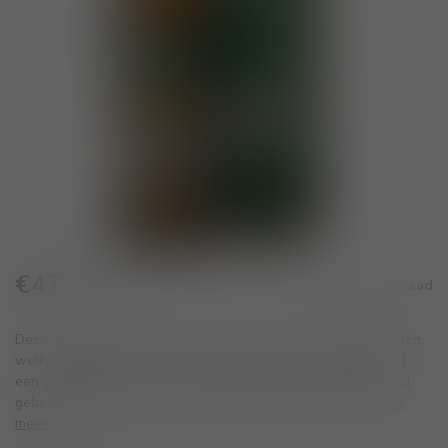
€47,50
Niet op voorraad
Incl. btw
Deze single malt whisky omvat vier Loch Lomond Whisky stijlen,
welke samenkomen tot een fruitig karakter in combinatie met
een vleugje turf en rook. Verder is de whisky non-chill filtered,
gebotteld op 46% vol. en heeft hij een natuurlijke kleur.
Lees
meer
.