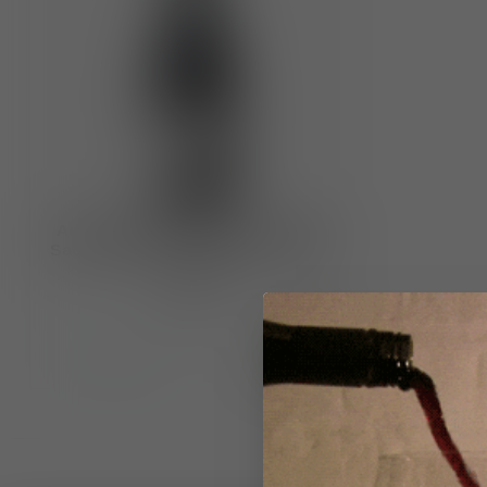
Adega Ponte da Boga DO Ribeira
Sacra "Bancales Olvidados" 2020 -
2021
€17,10
Op voorraad