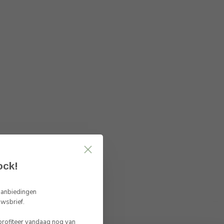
ock!
 aanbiedingen
uwsbrief.
 profiteer vandaag nog van