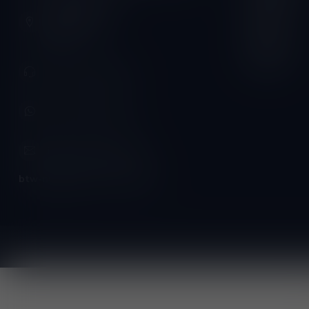
Schumanplein 9
Vrijdag:
3620 Lanaken
België
Zaterdag:
Zondag:
+32 (0) 498 514 531
+32 (0) 498 514 531
info@winesandbites.be
btw-nummer:
BE0 767.846.357