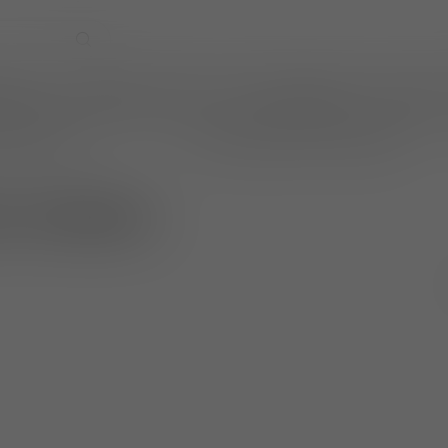
EVENTS
WIJNPRAAT BY TOM
CADEAUBONNEN
TASTINGS
online betalen
wijnen ook per fles te bestellen
s olvidados