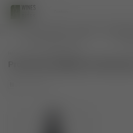
HOME
WIJNEN
BIO WIJNEN
AANKOMENDE 
persoonlijk wijnadvies op maat
veilig 
Home
/
Tags
/
Bancales olvidados
Producten getagd met Bancale
1
Producten