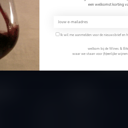
Bevestig je leeftijd
een welkomst korting v
Je moet 18 jaar of ouder zijn om deze website te bezoeken.
Ik ben 18 jaar of ouder
Abonneer 
Ik wil me aanmelden voor de nieuwsbrief en 
En blijf op de 
Ik ben jonger dan 18
welkom bij de Wines & Bite
waar we staan voor (h)eerlijke wijne
tijden
Informatie
Gesloten
Wie is Tom
Algemene voorwaarden
10.00 - 14.00
Disclaimer
10.00 - 18.00
Levering & Retour
10.00 - 18.00