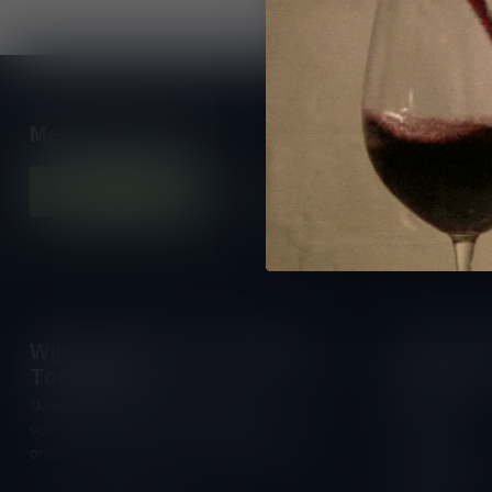
Meer informatie
Contacteer ons
Onze winkel
Wijnshop Wines and Bites by
Openings
Tom Coun
Maandag:
"Men moet zijn wijnhandelaar met
Dinsdag:
voorzichtigheid en scherpzinnigheid kiezen,
Woensdag:
ongeveer zoals men zijn huisdokter kiest"
Donderdag: