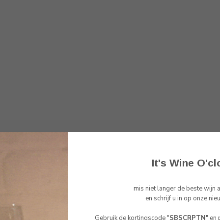
It's Wine O'cl
mis niet langer de beste wijn
Toon
1
-
1
van 1
en schrijf u in op onze nie
Gebruik de kortingscode "
SBSCRPTN
" en