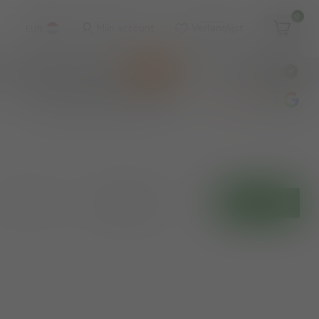
0
Mijn account
Verlanglijst
EUR
WINKEL & WIJNBAR
KOOPJES
€
Incl. btw
wijnbar op vrijdag en zaterdag
4.8
/5
Toon:
Filters