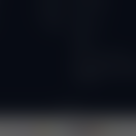
Privacy Verklaring
10.00 - 18.00
Contact
10.00 - 18.00
Betaalmethoden
Gesloten
Wijnbar
Proeverijen
Kunnen wij ook glazen huren?
Wijnacties, ideaal voor verenigi
DOORVERKOPER WORDEN? vraa
voorwaarden!