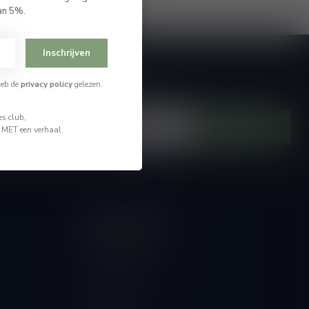
an 5%.
Inschrijven
je op onze nieuwsbrief
heb de
privacy policy
gelezen.
hoogte van alle nieuwtjes
s club,
Abonneer
n MET een verhaal.
Mijn account
Account informatie
Mijn bestellingen
Mijn tickets
Mijn verlanglijst