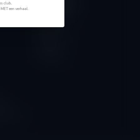
Mijn account
s club,
Account informatie
n MET een verhaal.
Mijn bestellingen
Mijn tickets
Mijn verlanglijst
Vergelijk
Alle producten
ngen
g naar onze