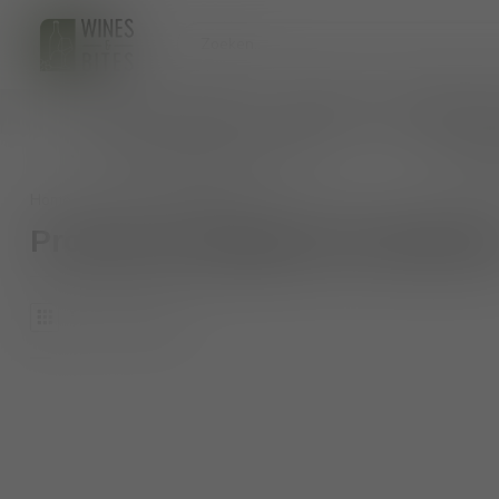
HOME
WIJNEN
BIO WIJNEN
AANKOMENDE 
persoonlijk wijnadvies op maat
veilig 
Home
/
Tags
/
basilicum
Producten getagd met basilic
0
Producten