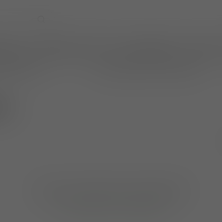
EVENTS
WIJNPRAAT BY TOM
CADEAUBONNEN
TASTINGS
online betalen
wijnen ook per fles te bestellen
um
Geen producten gevonden!
GA VERDER MET WINKELEN