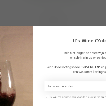
Toon
1
-
0
van 0
It's Wine O'cl
mis niet langer de beste wijn
Abonneer 
en schrijf u in op onze nie
En blijf op de 
Gebruik de kortingscode "
SBSCRPTN
" en
Bevestig je leeftijd
een welkomst korting v
Je moet 18 jaar of ouder zijn om deze website te bezoeken.
Ik ben 18 jaar of ouder
Ik wil me aanmelden voor de nieuwsbrief en 