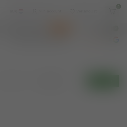
0
Mijn account
Verlanglijst
EUR
WINKEL & WIJNBAR
KOOPJES
€
Incl. btw
wijnbar op vrijdag en zaterdag
4.8
/5
Toon:
Filters