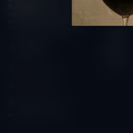
Wijnshop Wines and Bites by
Openings
Tom Coun
Maandag:
"Men moet zijn wijnhandelaar met
Dinsdag:
voorzichtigheid en scherpzinnigheid kiezen,
Woensdag:
ongeveer zoals men zijn huisdokter kiest"
Donderdag:
Schumanplein 9
Vrijdag:
3620 Lanaken
België
Zaterdag:
Zondag:
+32 (0) 498 514 531
+32 (0) 498 514 531
info@winesandbites.be
btw-nummer:
BE0 767.846.357