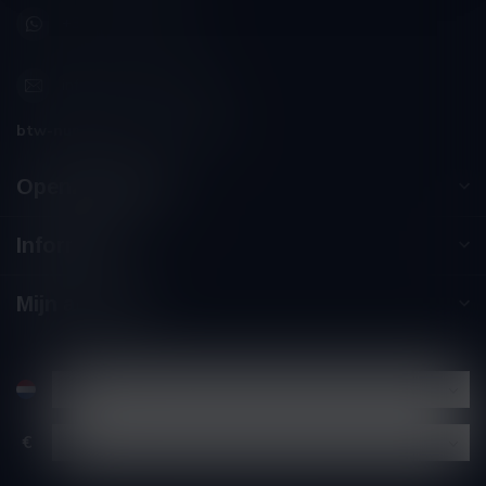
+32 (0) 498 514 531
info@winesandbites.be
btw-nummer:
BE0 767.846.357
Openingstijden
Informatie
Mijn account
€