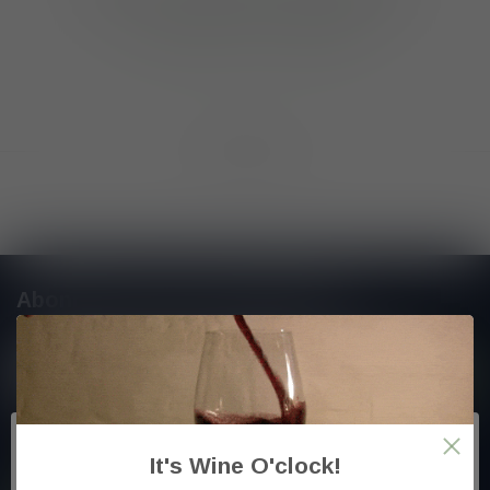
GA VERDER MET WINKELEN
Toon
1
-
0
van 0
Abonneer je op onze nieuwsbrief
En blijf op de hoogte van alle nieuwtjes
Meer informatie
It's Wine O'clock!