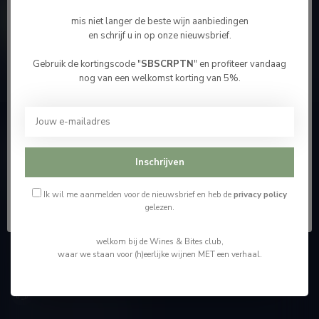
Contacteer ons
mis niet langer de beste wijn aanbiedingen
en schrijf u in op onze nieuwsbrief.
Onze winkel
Gebruik de kortingscode "
SBSCRPTN
" en profiteer vandaag
Bevestig je leeftijd
nog van een welkomst korting van 5%.
Je moet 18 jaar of ouder zijn om deze website te
bezoeken.
Wijnshop Wines and Bites by Tom Coun
Ik ben 18 jaar of ouder
Inschrijven
"Men moet zijn wijnhandelaar met voorzichtigheid en
scherpzinnigheid kiezen, ongeveer zoals men zijn huisdokter
Ik ben jonger dan 18
kiest"
Ik wil me aanmelden voor de nieuwsbrief en heb de
privacy policy
gelezen.
Schumanplein 9
welkom bij de Wines & Bites club,
3620 Lanaken
waar we staan voor (h)eerlijke wijnen MET een verhaal.
België
+32 (0) 498 514 531