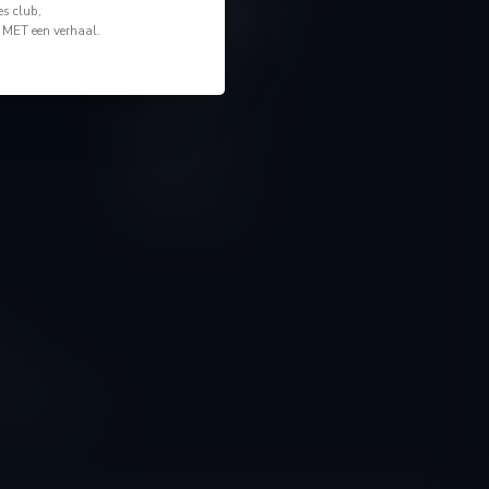
Mijn account
s club,
Account informatie
n MET een verhaal.
Mijn bestellingen
Mijn tickets
Mijn verlanglijst
Vergelijk
Alle producten
ngen
g naar onze