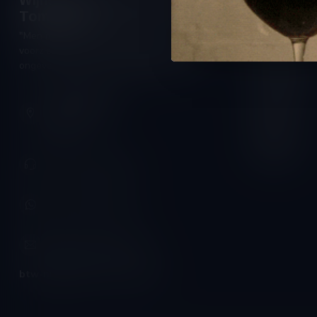
Wijnshop Wines and Bites by
Openings
Tom Coun
Maandag:
"Men moet zijn wijnhandelaar met
Dinsdag:
voorzichtigheid en scherpzinnigheid kiezen,
Woensdag:
ongeveer zoals men zijn huisdokter kiest"
Donderdag:
Schumanplein 9
Vrijdag:
3620 Lanaken
België
Zaterdag:
Zondag:
+32 (0) 498 514 531
+32 (0) 498 514 531
info@winesandbites.be
btw-nummer:
BE0 767.846.357