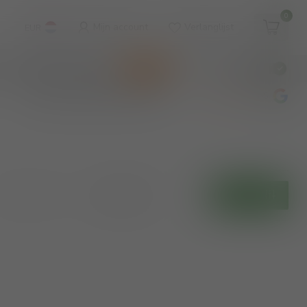
0
Mijn account
Verlanglijst
EUR
WINKEL & WIJNBAR
KOOPJES
€
Incl. btw
wijnbar op vrijdag en zaterdag
4.8
/5
Toon:
Filters