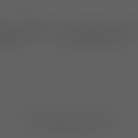
EVENTS
WIJNPRAAT BY TOM
CADEAUBONNEN
TASTINGS
online betalen
wijnen ook per fles te bestellen
Geen producten gevonden!
GA VERDER MET WINKELEN