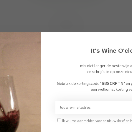
Toon
1
-
0
van 0
It's Wine O'cl
mis niet langer de beste wijn
Abonneer 
en schrijf u in op onze nie
En blijf op de 
Gebruik de kortingscode "
SBSCRPTN
" en
Bevestig je leeftijd
een welkomst korting v
Je moet 18 jaar of ouder zijn om deze website te bezoeken.
Ik ben 18 jaar of ouder
Ik wil me aanmelden voor de nieuwsbrief en 