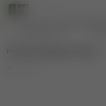
HOME
WIJNEN
BIO WIJNEN
AANKOMENDE 
persoonlijk wijnadvies op maat
veilig 
Home
/
Tags
/
bierzo
Producten getagd met bierzo
0
Producten