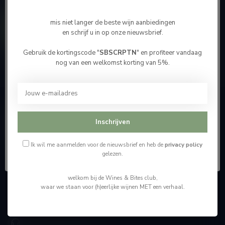
Meer informatie
mis niet langer de beste wijn aanbiedingen
Contacteer ons
en schrijf u in op onze nieuwsbrief.
Gebruik de kortingscode "
SBSCRPTN
" en profiteer vandaag
Bevestig je leeftijd
Onze winkel
nog van een welkomst korting van 5%.
Je moet 18 jaar of ouder zijn om deze website te
bezoeken.
Ik ben 18 jaar of ouder
Wijnshop Wines and Bites by Tom Coun
Inschrijven
"Men moet zijn wijnhandelaar met voorzichtigheid en
scherpzinnigheid kiezen, ongeveer zoals men zijn huisdokter
Ik ben jonger dan 18
Ik wil me aanmelden voor de nieuwsbrief en heb de
privacy policy
kiest"
gelezen.
Schumanplein 9
welkom bij de Wines & Bites club,
3620 Lanaken
waar we staan voor (h)eerlijke wijnen MET een verhaal.
België
+32 (0) 498 514 531