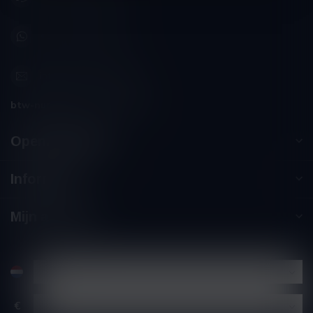
+32 (0) 498 514 531
info@winesandbites.be
btw-nummer:
BE0 767.846.357
Openingstijden
Informatie
Mijn account
€