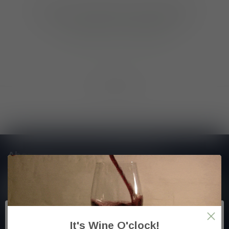
Geen producten gevonden!
GA VERDER MET WINKELEN
Toon
1
-
0
van 0
Abonneer je op onze nieuwsbrief
En blijf op de hoogte van alle nieuwtjes
It's Wine O'clock!