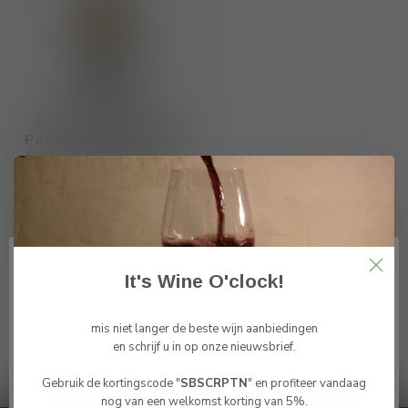
Calmel & Joseph IGP
Pay's d'Oc Villa Blanche
Sauvignon Blanc 2023 -
2024
€10,85
Op voorraad
It's Wine O'clock!
Toon
1
-
3
van 3
mis niet langer de beste wijn aanbiedingen
en schrijf u in op onze nieuwsbrief.
Gebruik de kortingscode "
SBSCRPTN
" en profiteer vandaag
Bevestig je leeftijd
nog van een welkomst korting van 5%.