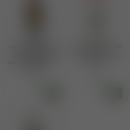
Les Vins de l'Herré IGP
Domaine Cantarelle IGP
Cotes de Gascogne
Méditerranée
"Les Parcellaires"
"Triplette" Blanc 2024 -
Sauvignon Blanc 2024 -
2025
2025
€8,75
€9,20
Op voorraad
Op voorraad