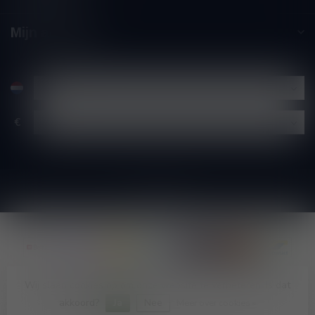
Mijn account
€
Wij slaan cookies op om onze website te verbeteren. Is dat
© Copyright 2026 Wijnshop Wines and Bites by Tom Coun
akkoord?
Ja
Nee
Meer over cookies »