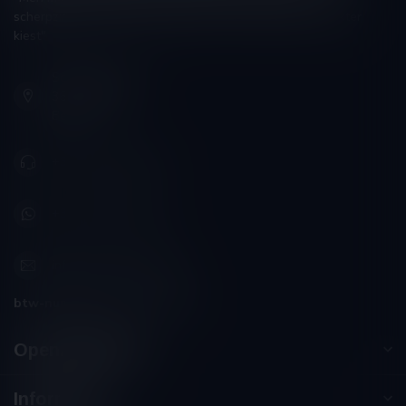
scherpzinnigheid kiezen, ongeveer zoals men zijn huisdokter
kiest"
Schumanplein 9
3620 Lanaken
België
+32 (0) 498 514 531
+32 (0) 498 514 531
info@winesandbites.be
btw-nummer:
BE0 767.846.357
Openingstijden
Informatie