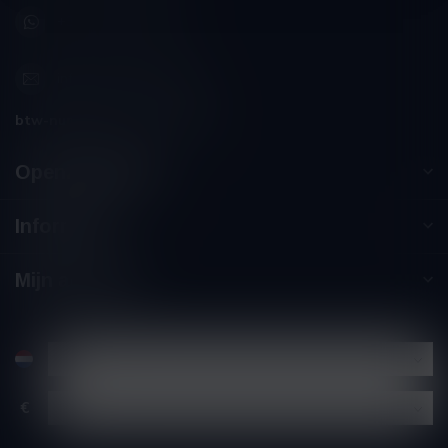
+32 (0) 498 514 531
info@winesandbites.be
btw-nummer:
BE0 767.846.357
Openingstijden
Informatie
Mijn account
€