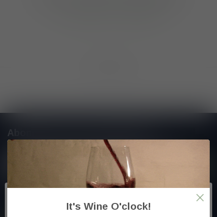
GA VERDER MET WINKELEN
Toon
1
-
0
van 0
Abonneer je op onze nieuwsbrief
En blijf op de hoogte van alle nieuwtjes
Meer informatie
It's Wine O'clock!