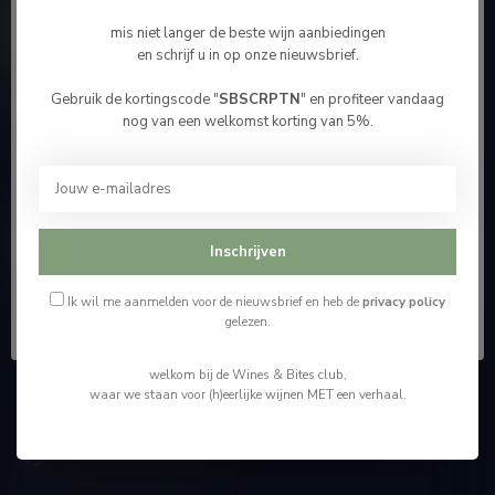
Contacteer ons
mis niet langer de beste wijn aanbiedingen
en schrijf u in op onze nieuwsbrief.
Onze winkel
Gebruik de kortingscode "
SBSCRPTN
" en profiteer vandaag
Bevestig je leeftijd
nog van een welkomst korting van 5%.
Je moet 18 jaar of ouder zijn om deze website te
bezoeken.
Wijnshop Wines and Bites by Tom Coun
Ik ben 18 jaar of ouder
Inschrijven
"Men moet zijn wijnhandelaar met voorzichtigheid en
scherpzinnigheid kiezen, ongeveer zoals men zijn huisdokter
Ik ben jonger dan 18
kiest"
Ik wil me aanmelden voor de nieuwsbrief en heb de
privacy policy
gelezen.
Schumanplein 9
welkom bij de Wines & Bites club,
3620 Lanaken
waar we staan voor (h)eerlijke wijnen MET een verhaal.
België
+32 (0) 498 514 531