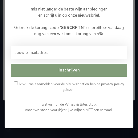
Contacteer ons
mis niet langer de beste wijn aanbiedingen
en schrijf u in op onze nieuwsbrief.
Onze winkel
Gebruik de kortingscode "
SBSCRPTN
" en profiteer vandaag
Bevestig je leeftijd
nog van een welkomst korting van 5%.
Je moet 18 jaar of ouder zijn om deze website te
bezoeken.
Wijnshop Wines and Bites by Tom Coun
Ik ben 18 jaar of ouder
Inschrijven
"Men moet zijn wijnhandelaar met voorzichtigheid en
scherpzinnigheid kiezen, ongeveer zoals men zijn huisdokter
Ik ben jonger dan 18
kiest"
Ik wil me aanmelden voor de nieuwsbrief en heb de
privacy policy
gelezen.
Schumanplein 9
welkom bij de Wines & Bites club,
3620 Lanaken
waar we staan voor (h)eerlijke wijnen MET een verhaal.
België
+32 (0) 498 514 531