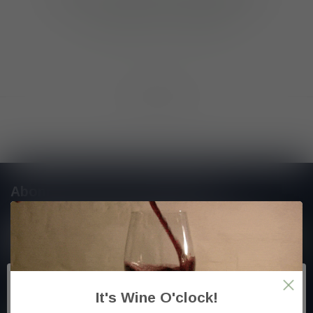
GA VERDER MET WINKELEN
Toon
1
-
0
van 0
Abonneer je op onze nieuwsbrief
En blijf op de hoogte van alle nieuwtjes
Meer informatie
It's Wine O'clock!