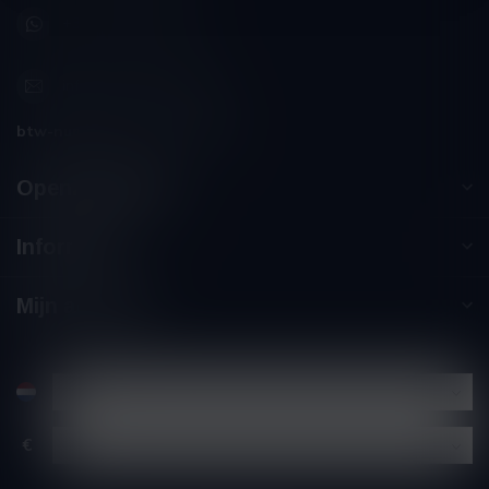
+32 (0) 498 514 531
info@winesandbites.be
btw-nummer:
BE0 767.846.357
Openingstijden
Informatie
Mijn account
€