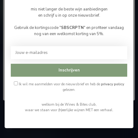
Contacteer ons
mis niet langer de beste wijn aanbiedingen
en schrijf u in op onze nieuwsbrief.
Onze winkel
Gebruik de kortingscode "
SBSCRPTN
" en profiteer vandaag
Bevestig je leeftijd
nog van een welkomst korting van 5%.
Je moet 18 jaar of ouder zijn om deze website te
bezoeken.
Wijnshop Wines and Bites by Tom Coun
Ik ben 18 jaar of ouder
Inschrijven
"Men moet zijn wijnhandelaar met voorzichtigheid en
scherpzinnigheid kiezen, ongeveer zoals men zijn huisdokter
Ik ben jonger dan 18
kiest"
Ik wil me aanmelden voor de nieuwsbrief en heb de
privacy policy
gelezen.
Schumanplein 9
welkom bij de Wines & Bites club,
3620 Lanaken
waar we staan voor (h)eerlijke wijnen MET een verhaal.
België
+32 (0) 498 514 531