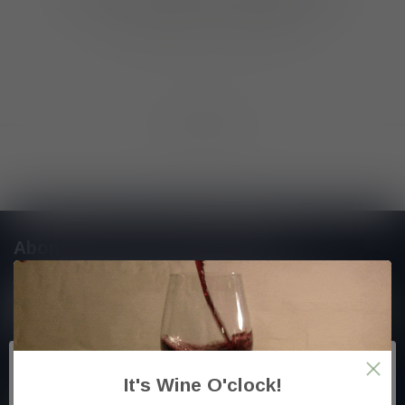
GA VERDER MET WINKELEN
Toon
1
-
0
van 0
Abonneer je op onze nieuwsbrief
En blijf op de hoogte van alle nieuwtjes
Meer informatie
It's Wine O'clock!