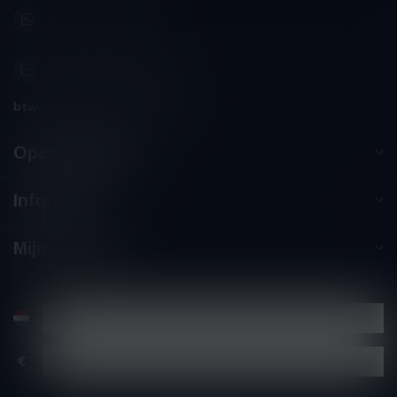
+32 (0) 498 514 531
info@winesandbites.be
btw-nummer:
BE0 767.846.357
Openingstijden
Informatie
Mijn account
€