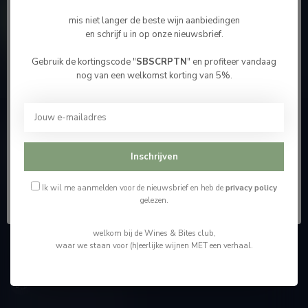
Contacteer ons
mis niet langer de beste wijn aanbiedingen
en schrijf u in op onze nieuwsbrief.
Onze winkel
Gebruik de kortingscode "
SBSCRPTN
" en profiteer vandaag
Bevestig je leeftijd
nog van een welkomst korting van 5%.
Je moet 18 jaar of ouder zijn om deze website te
bezoeken.
Wijnshop Wines and Bites by Tom Coun
Ik ben 18 jaar of ouder
Inschrijven
"Men moet zijn wijnhandelaar met voorzichtigheid en
scherpzinnigheid kiezen, ongeveer zoals men zijn huisdokter
Ik ben jonger dan 18
kiest"
Ik wil me aanmelden voor de nieuwsbrief en heb de
privacy policy
gelezen.
Schumanplein 9
welkom bij de Wines & Bites club,
3620 Lanaken
waar we staan voor (h)eerlijke wijnen MET een verhaal.
België
+32 (0) 498 514 531