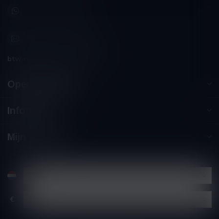
+32 (0) 498 514 531
info@winesandbites.be
btw-nummer:
BE0 767.846.357
Openingstijden
Informatie
Mijn account
€