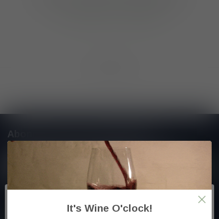
GA VERDER MET WINKELEN
Toon
1
-
0
van 0
Abonneer je op onze nieuwsbrief
En blijf op de hoogte van alle nieuwtjes
Meer informatie
It's Wine O'clock!