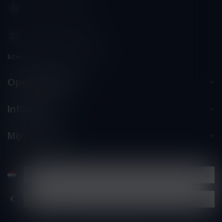
+32 (0) 498 514 531
info@winesandbites.be
btw-nummer:
BE0 767.846.357
Openingstijden
Informatie
Mijn account
€