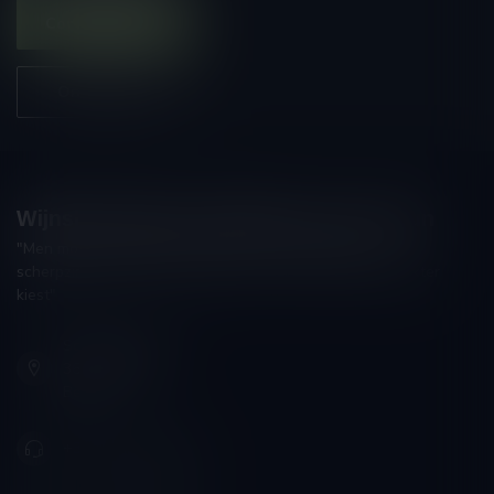
Contacteer ons
Onze winkel
Wijnshop Wines and Bites by Tom Coun
"Men moet zijn wijnhandelaar met voorzichtigheid en
scherpzinnigheid kiezen, ongeveer zoals men zijn huisdokter
kiest"
Schumanplein 9
3620 Lanaken
België
+32 (0) 498 514 531