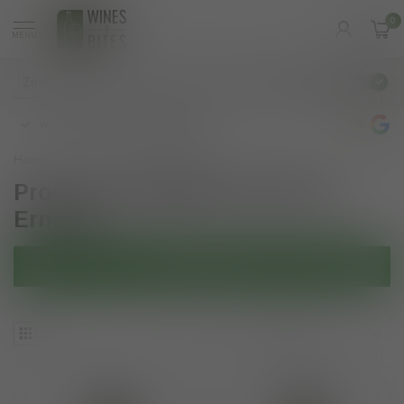
0
MENU
€
Incl. btw
wijnbar op vrijdag en zaterdag
4.8
/5
Home
/
Tags
/
Bricco Ernesto
Producten getagd met Bricco
Ernesto
Filters