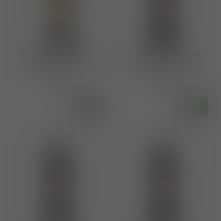
Bricco Ernesto Vino
Bricco Ernesto Vino
Bianco Arneis 2020
Rosso Nebbiolo 2021
€75,00
€90,00
Op voorraad
Op voorraad