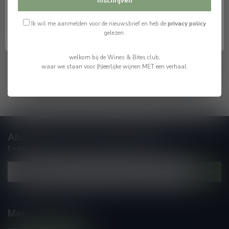
Inschrijven
Op voorraad
Ik ben jonger dan 18
Ik wil me aanmelden voor de nieuwsbrief en heb de
privacy policy
gelezen.
welkom bij de Wines & Bites club,
waar we staan voor (h)eerlijke wijnen MET een verhaal.
Toon
1
-
7
van 7
Abonneer je op onze nieuwsbrief
En blijf op de hoogte van alle nieuwtjes
Meer informatie