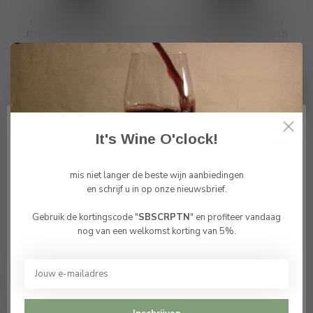
Bricco Ernesto Vino
Bricco Ernesto Vino
Rosso Nebbiolo 2020
Rosso Nebbiolo 2019
€90,00
€90,00
Op voorraad
Op voorraad
It's Wine O'clock!
mis niet langer de beste wijn aanbiedingen
en schrijf u in op onze nieuwsbrief.
Gebruik de kortingscode "
SBSCRPTN
" en profiteer vandaag
Bevestig je leeftijd
nog van een welkomst korting van 5%.
Je moet 18 jaar of ouder zijn om deze website te
bezoeken.
Bricco Ernesto Vino
Rosso Nebbiolo 2018
Ik ben 18 jaar of ouder
€90,00