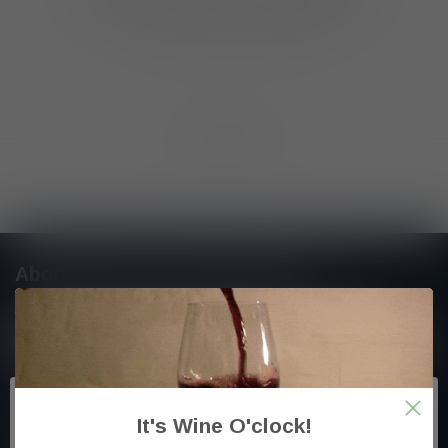
GA VERDER MET WINKELEN
Toon
1
-
0
van 0
Abonneer je op onze nieuwsbrief
En blijf op de hoogte van alle nieuwtjes
Meer informatie
It's Wine O'clock!