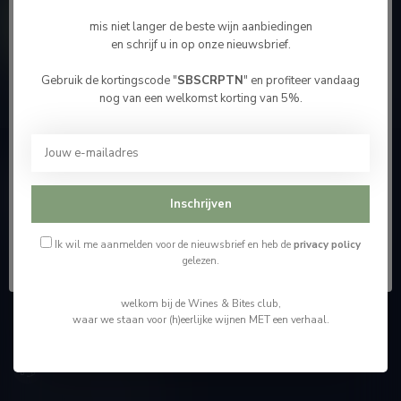
Contacteer ons
mis niet langer de beste wijn aanbiedingen
en schrijf u in op onze nieuwsbrief.
Onze winkel
Gebruik de kortingscode "
SBSCRPTN
" en profiteer vandaag
Bevestig je leeftijd
nog van een welkomst korting van 5%.
Je moet 18 jaar of ouder zijn om deze website te
bezoeken.
Wijnshop Wines and Bites by Tom Coun
Ik ben 18 jaar of ouder
Inschrijven
"Men moet zijn wijnhandelaar met voorzichtigheid en
scherpzinnigheid kiezen, ongeveer zoals men zijn huisdokter
Ik ben jonger dan 18
kiest"
Ik wil me aanmelden voor de nieuwsbrief en heb de
privacy policy
gelezen.
Schumanplein 9
welkom bij de Wines & Bites club,
3620 Lanaken
waar we staan voor (h)eerlijke wijnen MET een verhaal.
België
+32 (0) 498 514 531