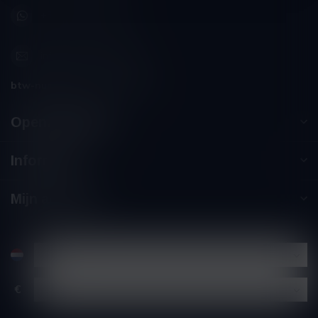
+32 (0) 498 514 531
info@winesandbites.be
btw-nummer:
BE0 767.846.357
Openingstijden
Informatie
Mijn account
€