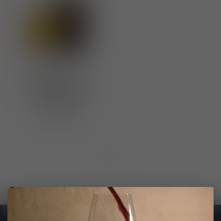
Distillerie Berta
Aquavita di Vino
Casalotto 1989
€147,00
Niet op voorraad
Toon
1
-
1
van 1