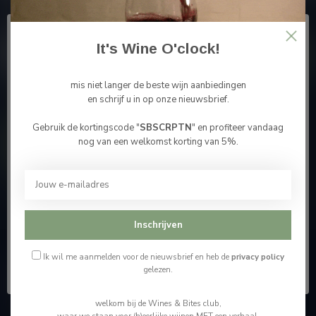
Abonneer je op onze nieuwsbrief
En blijf op de hoogte van alle nieuwtjes
It's Wine O'clock!
mis niet langer de beste wijn aanbiedingen
en schrijf u in op onze nieuwsbrief.
Meer informatie
Gebruik de kortingscode "
SBSCRPTN
" en profiteer vandaag
Bevestig je leeftijd
nog van een welkomst korting van 5%.
Contacteer ons
Je moet 18 jaar of ouder zijn om deze website te
bezoeken.
Onze winkel
Ik ben 18 jaar of ouder
Inschrijven
Ik ben jonger dan 18
Ik wil me aanmelden voor de nieuwsbrief en heb de
privacy policy
gelezen.
Wijnshop Wines and Bites by Tom Coun
"Men moet zijn wijnhandelaar met voorzichtigheid en
welkom bij de Wines & Bites club,
scherpzinnigheid kiezen, ongeveer zoals men zijn huisdokter
waar we staan voor (h)eerlijke wijnen MET een verhaal.