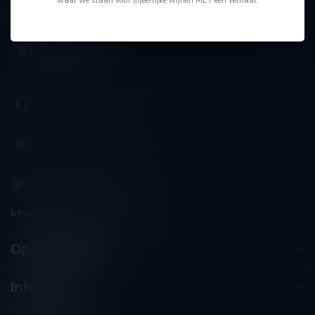
kiest"
Schumanplein 9
3620 Lanaken
België
+32 (0) 498 514 531
+32 (0) 498 514 531
info@winesandbites.be
btw-nummer:
BE0 767.846.357
Openingstijden
Informatie