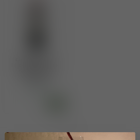
Collemassari DOC
Bolgheri Rosso
Superiore 2019
Grattamacco
€127,50
Op voorraad
Toon
1
-
1
van 1