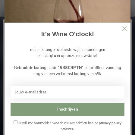
Abonneer je op onze nieuwsbrief
It's Wine O'clock!
En blijf op de hoogte van alle nieuwtjes
mis niet langer de beste wijn aanbiedingen
en schrijf u in op onze nieuwsbrief.
Gebruik de kortingscode "
SBSCRPTN
" en profiteer vandaag
Bevestig je leeftijd
Meer informatie
nog van een welkomst korting van 5%.
Je moet 18 jaar of ouder zijn om deze website te
bezoeken.
Contacteer ons
Ik ben 18 jaar of ouder
Onze winkel
Inschrijven
Ik ben jonger dan 18
Ik wil me aanmelden voor de nieuwsbrief en heb de
privacy policy
gelezen.