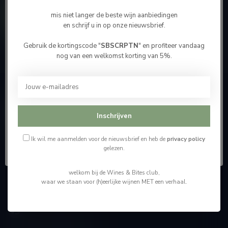
Contacteer ons
mis niet langer de beste wijn aanbiedingen
en schrijf u in op onze nieuwsbrief.
Onze winkel
Gebruik de kortingscode "
SBSCRPTN
" en profiteer vandaag
Bevestig je leeftijd
nog van een welkomst korting van 5%.
Je moet 18 jaar of ouder zijn om deze website te
bezoeken.
Wijnshop Wines and Bites by Tom Coun
Ik ben 18 jaar of ouder
Inschrijven
"Men moet zijn wijnhandelaar met voorzichtigheid en
scherpzinnigheid kiezen, ongeveer zoals men zijn huisdokter
Ik ben jonger dan 18
kiest"
Ik wil me aanmelden voor de nieuwsbrief en heb de
privacy policy
gelezen.
Schumanplein 9
welkom bij de Wines & Bites club,
3620 Lanaken
waar we staan voor (h)eerlijke wijnen MET een verhaal.
België
+32 (0) 498 514 531