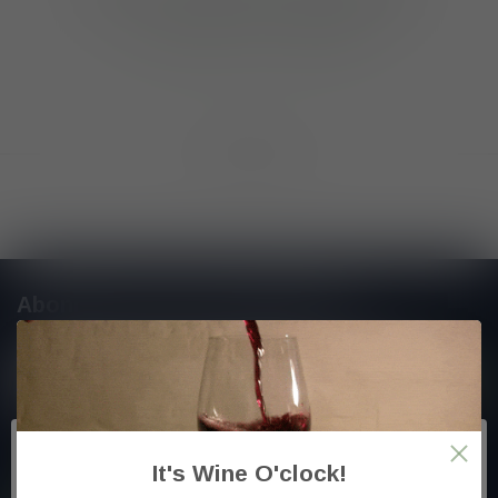
GA VERDER MET WINKELEN
Toon
1
-
0
van 0
Abonneer je op onze nieuwsbrief
En blijf op de hoogte van alle nieuwtjes
Meer informatie
It's Wine O'clock!