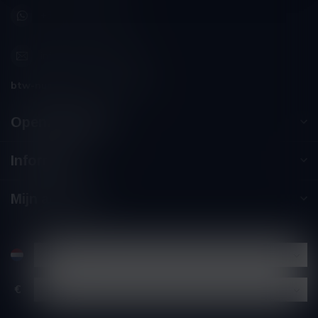
+32 (0) 498 514 531
info@winesandbites.be
btw-nummer:
BE0 767.846.357
Openingstijden
Informatie
Mijn account
€