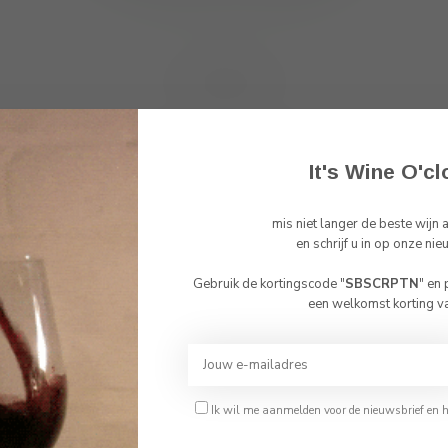
Toon
1
-
0
van 0
It's Wine O'cl
mis niet langer de beste wijn
Abonneer 
en schrijf u in op onze nie
En blijf op de 
Gebruik de kortingscode "
SBSCRPTN
" en
Bevestig je leeftijd
een welkomst korting v
Je moet 18 jaar of ouder zijn om deze website te bezoeken.
Ik ben 18 jaar of ouder
Ik wil me aanmelden voor de nieuwsbrief en 