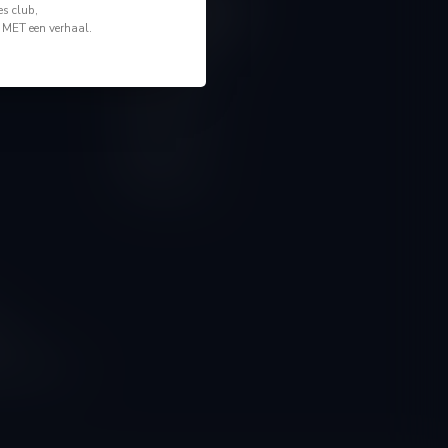
Mijn account
s club,
Account informatie
n MET een verhaal.
Mijn bestellingen
Mijn tickets
Mijn verlanglijst
Vergelijk
Alle producten
ngen
g naar onze