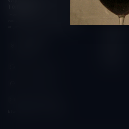
Wijnshop Wines and Bites by
Openings
Tom Coun
Maandag:
"Men moet zijn wijnhandelaar met
Dinsdag:
voorzichtigheid en scherpzinnigheid kiezen,
Woensdag:
ongeveer zoals men zijn huisdokter kiest"
Donderdag:
Schumanplein 9
Vrijdag:
3620 Lanaken
België
Zaterdag:
Zondag:
+32 (0) 498 514 531
+32 (0) 498 514 531
info@winesandbites.be
btw-nummer:
BE0 767.846.357