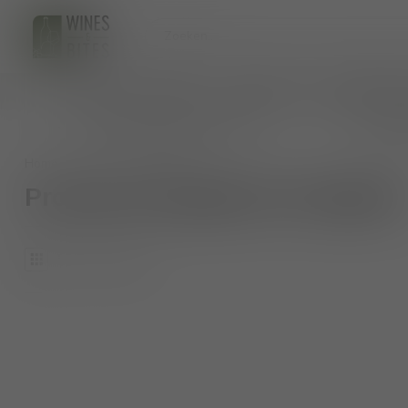
HOME
WIJNEN
BIO WIJNEN
AANKOMENDE 
persoonlijk wijnadvies op maat
veilig 
Home
/
Tags
/
dogliani
Producten getagd met dogliani
0
Producten