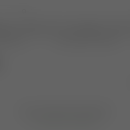
EVENTS
WIJNPRAAT BY TOM
CADEAUBONNEN
TASTINGS
online betalen
wijnen ook per fles te bestellen
Geen producten gevonden!
GA VERDER MET WINKELEN