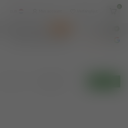
0
Mijn account
Verlanglijst
EUR
WINKEL & WIJNBAR
KOOPJES
€
Incl. btw
wijnbar op vrijdag en zaterdag
4.8
/5
Toon:
Filters