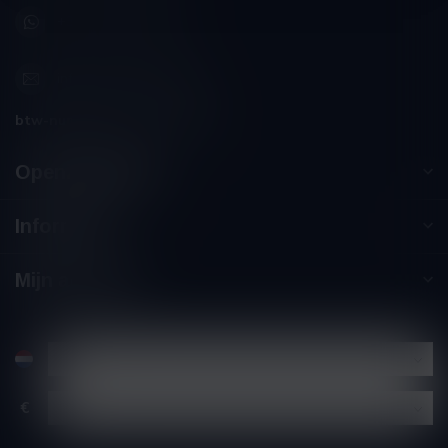
+32 (0) 498 514 531
info@winesandbites.be
btw-nummer:
BE0 767.846.357
Openingstijden
Informatie
Mijn account
€