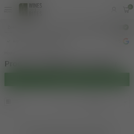
0
MENU
€
Incl. btw
wijnbar op vrijdag en zaterdag
4.8
/5
Home
/
Tags
/
harbour
Producten getagd met harbour
Filters
Geen producten gevonden!