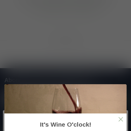
GA VERDER MET WINKELEN
Toon
1
-
0
van 0
Abonneer je op onze nieuwsbrief
En blijf op de hoogte van alle nieuwtjes
Meer informatie
It's Wine O'clock!