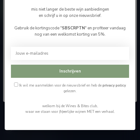
Contacteer ons
mis niet langer de beste wijn aanbiedingen
en schrijf u in op onze nieuwsbrief.
Onze winkel
Gebruik de kortingscode "
SBSCRPTN
" en profiteer vandaag
Bevestig je leeftijd
nog van een welkomst korting van 5%.
Je moet 18 jaar of ouder zijn om deze website te
bezoeken.
Wijnshop Wines and Bites by Tom Coun
Ik ben 18 jaar of ouder
Inschrijven
"Men moet zijn wijnhandelaar met voorzichtigheid en
scherpzinnigheid kiezen, ongeveer zoals men zijn huisdokter
Ik ben jonger dan 18
kiest"
Ik wil me aanmelden voor de nieuwsbrief en heb de
privacy policy
gelezen.
Schumanplein 9
welkom bij de Wines & Bites club,
3620 Lanaken
waar we staan voor (h)eerlijke wijnen MET een verhaal.
België
+32 (0) 498 514 531