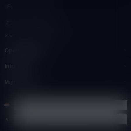
+32 (0) 498 514 531
info@winesandbites.be
btw-nummer:
BE0 767.846.357
Openingstijden
Informatie
Mijn account
€