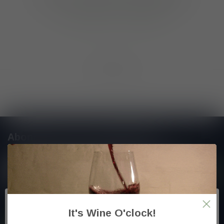
GA VERDER MET WINKELEN
Toon
1
-
0
van 0
Abonneer je op onze nieuwsbrief
En blijf op de hoogte van alle nieuwtjes
Meer informatie
It's Wine O'clock!