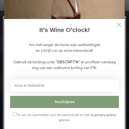
Abonneer je op onze nieuwsbrief
En blijf op de hoogte van alle nieuwtjes
It's Wine O'clock!
mis niet langer de beste wijn aanbiedingen
en schrijf u in op onze nieuwsbrief.
Gebruik de kortingscode "
SBSCRPTN
" en profiteer vandaag
Bevestig je leeftijd
Meer informatie
nog van een welkomst korting van 5%.
Je moet 18 jaar of ouder zijn om deze website te
bezoeken.
Contacteer ons
Ik ben 18 jaar of ouder
Onze winkel
Inschrijven
Ik ben jonger dan 18
Ik wil me aanmelden voor de nieuwsbrief en heb de
privacy policy
gelezen.