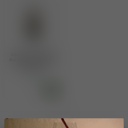
Calmel & Joseph IGP
Aude Val de Dagne "La
Marquise" 2022
€17,50
Op voorraad
Toon
1
-
1
van 1