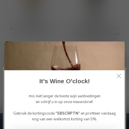
Bodegas Pincerna DO
Bodegas Pincerna DO
Leon Albarin 2025
Leon "Sumiller" Prieto
Picudo 2023 - 2024
€14,65
Op voorraad
€10,65
Niet op voorraad
It's Wine O'clock!
Toon
1
-
4
van 4
mis niet langer de beste wijn aanbiedingen
en schrijf u in op onze nieuwsbrief.
Gebruik de kortingscode "
SBSCRPTN
" en profiteer vandaag
Bevestig je leeftijd
nog van een welkomst korting van 5%.
Je moet 18 jaar of ouder zijn om deze website te
Abonneer je op onze nieuwsbrief