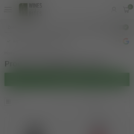
0
MENU
€
Incl. btw
wijnbar op vrijdag en zaterdag
4.8
/5
Home
/
Tags
/
Leon
Producten getagd met Leon
Filters