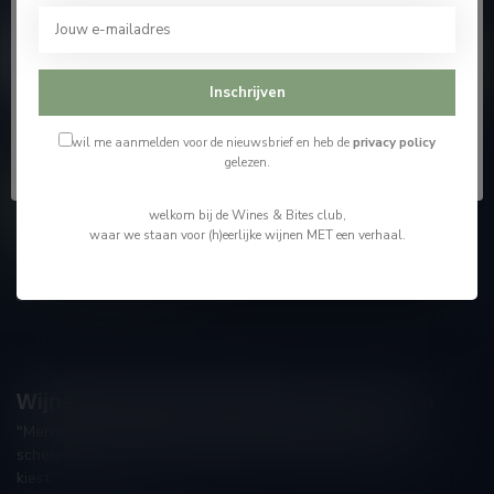
bezoeken.
En blijf op de hoogte van alle nieuwtjes
Ik ben 18 jaar of ouder
Inschrijven
Ik ben jonger dan 18
Ik wil me aanmelden voor de nieuwsbrief en heb de
privacy policy
Meer informatie
gelezen.
Contacteer ons
welkom bij de Wines & Bites club,
waar we staan voor (h)eerlijke wijnen MET een verhaal.
Onze winkel
Wijnshop Wines and Bites by Tom Coun
"Men moet zijn wijnhandelaar met voorzichtigheid en
scherpzinnigheid kiezen, ongeveer zoals men zijn huisdokter
kiest"