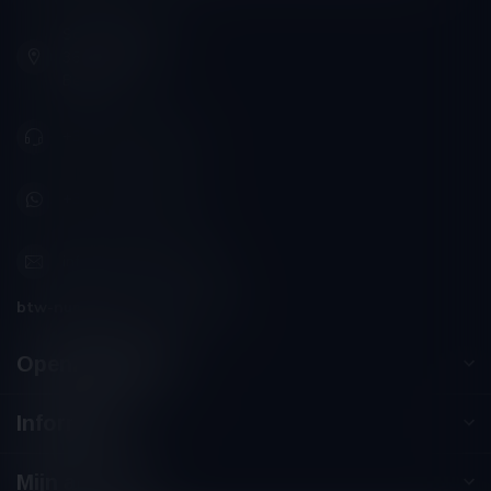
Schumanplein 9
3620 Lanaken
België
+32 (0) 498 514 531
+32 (0) 498 514 531
info@winesandbites.be
btw-nummer:
BE0 767.846.357
Openingstijden
Informatie
Mijn account