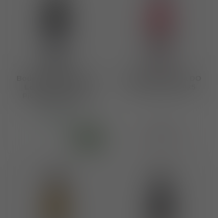
Bodegas Pincerna DO
Bodegas Pincerna DO
Leon Tinto Prieto
Leon Rosado 2025
Picudo 2024 - 2025
€10,65
Op voorraad
€10,65
Niet op voorraad