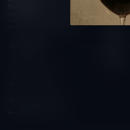
Wijnshop Wines and Bites by
Openings
Tom Coun
Maandag:
"Men moet zijn wijnhandelaar met
Dinsdag:
voorzichtigheid en scherpzinnigheid kiezen,
Woensdag:
ongeveer zoals men zijn huisdokter kiest"
Donderdag:
Schumanplein 9
Vrijdag:
3620 Lanaken
België
Zaterdag:
Zondag:
+32 (0) 498 514 531
+32 (0) 498 514 531
info@winesandbites.be
btw-nummer:
BE0 767.846.357