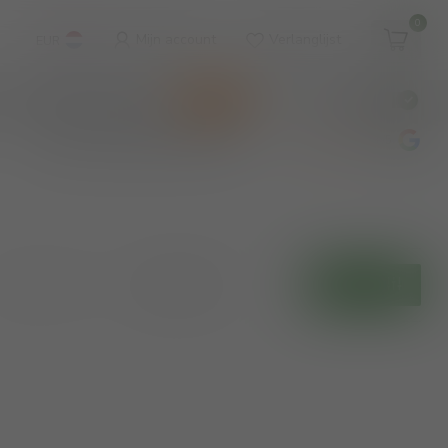
0
Mijn account
Verlanglijst
EUR
WINKEL & WIJNBAR
KOOPJES
€
Incl. btw
wijnbar op vrijdag en zaterdag
4.8
/5
Toon:
Filters