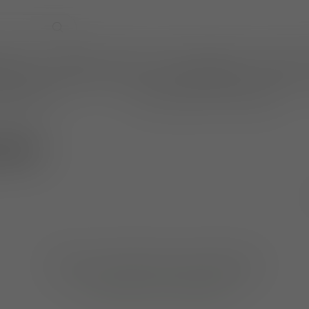
EVENTS
WIJNPRAAT BY TOM
CADEAUBONNEN
TASTINGS
online betalen
wijnen ook per fles te bestellen
naudi
Geen producten gevonden!
GA VERDER MET WINKELEN