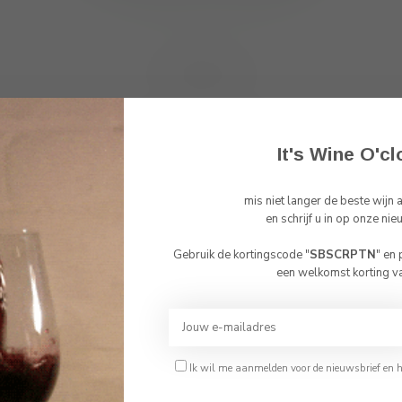
Toon
1
-
0
van 0
It's Wine O'cl
mis niet langer de beste wijn
Abonneer 
en schrijf u in op onze nie
En blijf op de 
Gebruik de kortingscode "
SBSCRPTN
" en
Bevestig je leeftijd
een welkomst korting v
Je moet 18 jaar of ouder zijn om deze website te bezoeken.
Ik ben 18 jaar of ouder
Ik wil me aanmelden voor de nieuwsbrief en 