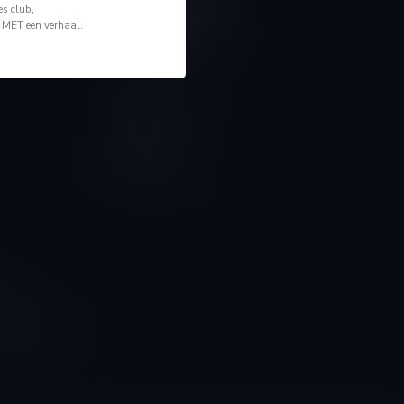
Mijn account
s club,
Account informatie
n MET een verhaal.
Mijn bestellingen
Mijn tickets
Mijn verlanglijst
Vergelijk
Alle producten
ngen
g naar onze