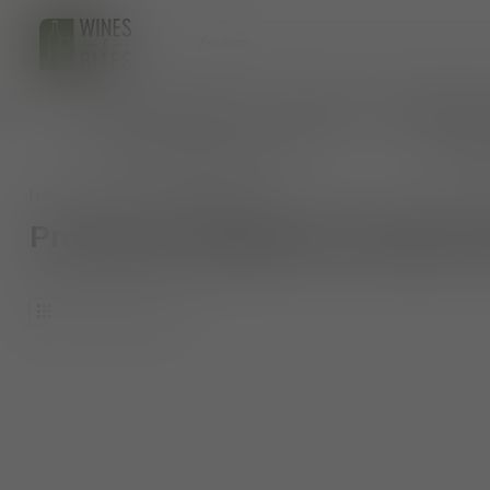
HOME
WIJNEN
BIO WIJNEN
AANKOMENDE 
persoonlijk wijnadvies op maat
veilig 
Home
/
Tags
/
luigi einaudi
Producten getagd met luigi ei
0
Producten