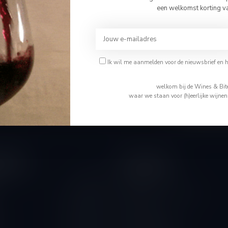
Bevestig je leeftijd
een welkomst korting v
Je moet 18 jaar of ouder zijn om deze website te bezoeken.
Ik ben 18 jaar of ouder
Abonneer 
Ik wil me aanmelden voor de nieuwsbrief en 
En blijf op de 
Ik ben jonger dan 18
welkom bij de Wines & Bite
waar we staan voor (h)eerlijke wijne
tijden
Informatie
Gesloten
Wie is Tom
Algemene voorwaarden
10.00 - 14.00
Disclaimer
10.00 - 18.00
Levering & Retour
10.00 - 18.00