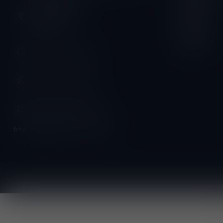
Schumanplein 9
Vrijdag:
3620 Lanaken
België
Zaterdag:
Zondag:
+32 (0) 498 514 531
+32 (0) 498 514 531
info@winesandbites.be
btw-nummer:
BE0 767.846.357