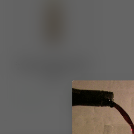
Domaine Cantarelle AOP Cotes de
Provence Rosé "Mademoiselle"
2024
€13,95
Op voorraad