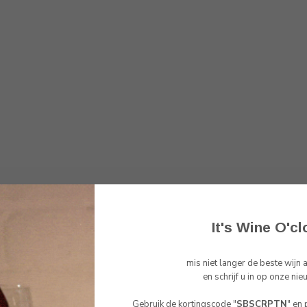
It's Wine O'cl
mis niet langer de beste wijn
Toon
1
-
1
van 1
en schrijf u in op onze nie
Gebruik de kortingscode "
SBSCRPTN
" en