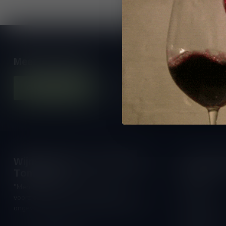
Meer informatie
Contacteer ons
Onze winkel
Wijnshop Wines and Bites by
Openings
Tom Coun
Maandag:
"Men moet zijn wijnhandelaar met
Dinsdag:
voorzichtigheid en scherpzinnigheid kiezen,
Woensdag:
ongeveer zoals men zijn huisdokter kiest"
Donderdag: