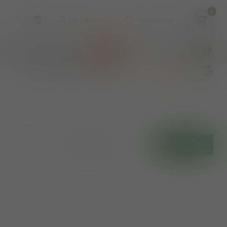
0
Mijn account
Verlanglijst
EUR
WINKEL & WIJNBAR
KOOPJES
€
Incl. btw
wijnbar op vrijdag en zaterdag
4.8
/5
Toon:
Filters