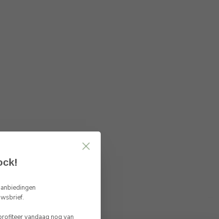
ock!
 aanbiedingen
uwsbrief.
 profiteer vandaag nog van