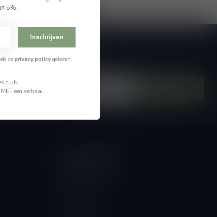
an 5%.
Inschrijven
je op onze nieuwsbrief
heb de
privacy policy
gelezen.
hoogte van alle nieuwtjes
s club,
Abonneer
n MET een verhaal.
Mijn account
Account informatie
Mijn bestellingen
Mijn tickets
Mijn verlanglijst