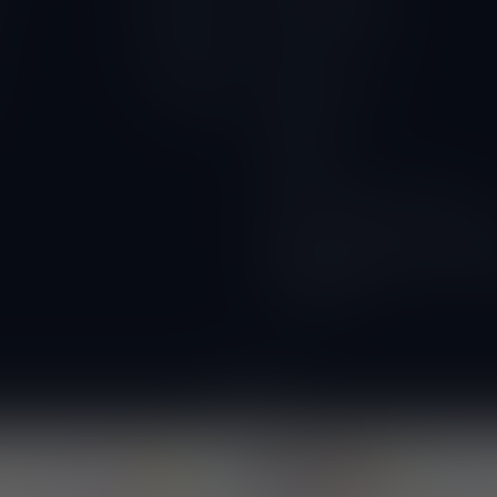
Privacy Verklaring
10.00 - 18.00
Contact
10.00 - 18.00
Betaalmethoden
Gesloten
Wijnbar
Proeverijen
Kunnen wij ook glazen huren?
Wijnacties, ideaal voor verenigi
DOORVERKOPER WORDEN? vraa
voorwaarden!