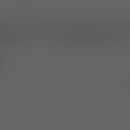
EVENTS
WIJNPRAAT BY TOM
CADEAUBONNEN
TASTINGS
online betalen
wijnen ook per fles te bestellen