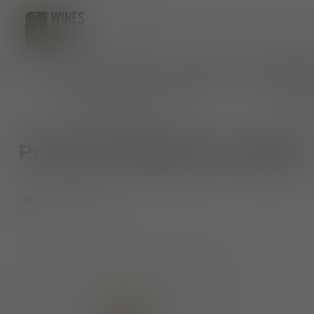
HOME
WIJNEN
BIO WIJNEN
AANKOMENDE 
persoonlijk wijnadvies op maat
veilig 
Home
/
Tags
/
madam
Producten getagd met madam
1
Producten