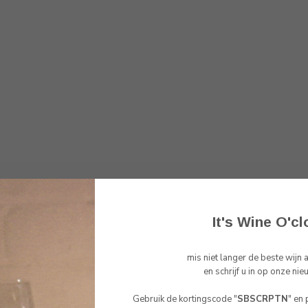
It's Wine O'cl
mis niet langer de beste wijn
Toon
1
-
1
van 1
en schrijf u in op onze nie
Gebruik de kortingscode "
SBSCRPTN
" en