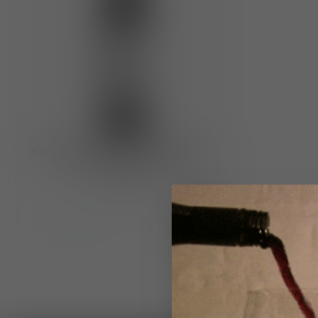
Cantina Paradiso IGP Puglia Rosso
Primitivo "1954" 2022
€15,50
Op voorraad