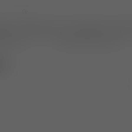
EVENTS
WIJNPRAAT BY TOM
CADEAUBONNEN
TASTINGS
online betalen
wijnen ook per fles te bestellen
ia