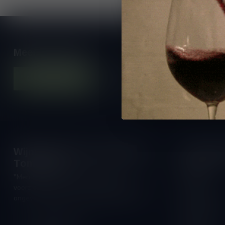
Meer informatie
Contacteer ons
Onze winkel
Wijnshop Wines and Bites by
Openings
Tom Coun
Maandag:
"Men moet zijn wijnhandelaar met
Dinsdag:
voorzichtigheid en scherpzinnigheid kiezen,
Woensdag:
ongeveer zoals men zijn huisdokter kiest"
Donderdag:
Schumanplein 9