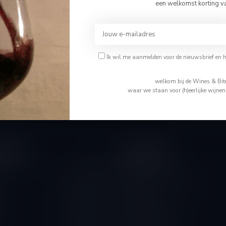
Bevestig je leeftijd
een welkomst korting v
Je moet 18 jaar of ouder zijn om deze website te bezoeken.
Abonneer 
Ik ben 18 jaar of ouder
Ik wil me aanmelden voor de nieuwsbrief en 
En blijf op de 
Ik ben jonger dan 18
welkom bij de Wines & Bite
waar we staan voor (h)eerlijke wijne
tijden
Informatie
Gesloten
Wie is Tom
Algemene voorwaarden
10.00 - 14.00
Disclaimer
10.00 - 18.00
Levering & Retour
10.00 - 18.00