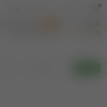
0
Mijn account
Verlanglijst
EUR
WINKEL & WIJNBAR
KOOPJES
€
Incl. btw
wijnbar op vrijdag en zaterdag
4.8
/5
Toon:
Filters