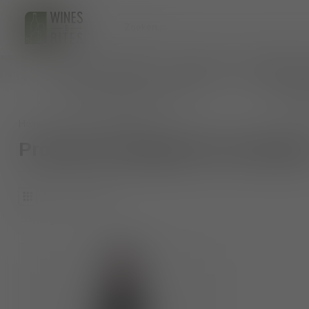
HOME
WIJNEN
BIO WIJNEN
AANKOMENDE 
persoonlijk wijnadvies op maat
veilig 
Home
/
Tags
/
manduria
Producten getagd met mandur
1
Producten