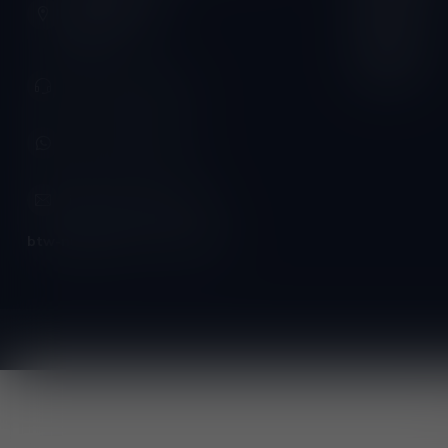
Vrijdag:
3620 Lanaken
België
Zaterdag:
Zondag:
+32 (0) 498 514 531
+32 (0) 498 514 531
info@winesandbites.be
btw-nummer:
BE0 767.846.357