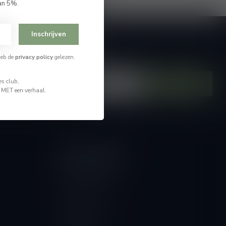
an 5%.
Inschrijven
je op onze nieuwsbrief
heb de
privacy policy
gelezen.
hoogte van alle nieuwtjes
s club,
Abonneer
n MET een verhaal.
Mijn account
Account informatie
Mijn bestellingen
Mijn tickets
Mijn verlanglijst