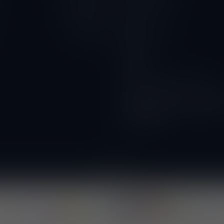
Privacy Verklaring
10.00 - 18.00
Contact
10.00 - 18.00
Betaalmethoden
Gesloten
Wijnbar
Proeverijen
Kunnen wij ook glazen huren?
Wijnacties, ideaal voor verenigi
DOORVERKOPER WORDEN? vraa
voorwaarden!