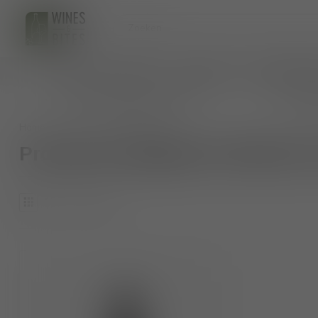
HOME
WIJNEN
BIO WIJNEN
AANKOMENDE 
persoonlijk wijnadvies op maat
veilig 
Home
/
Tags
/
Marche Rosso
Producten getagd met Marche
1
Producten