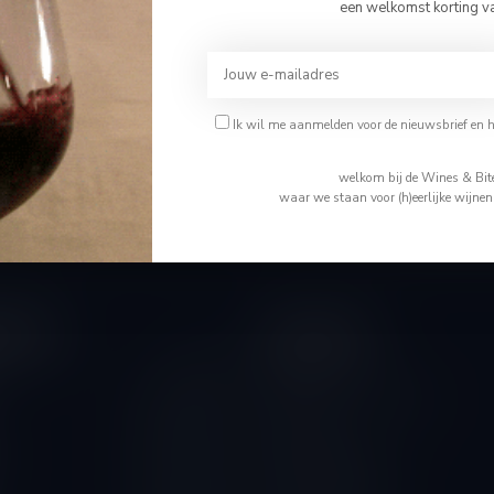
Bevestig je leeftijd
een welkomst korting v
Je moet 18 jaar of ouder zijn om deze website te bezoeken.
Abonneer 
Ik ben 18 jaar of ouder
Ik wil me aanmelden voor de nieuwsbrief en 
En blijf op de 
Ik ben jonger dan 18
welkom bij de Wines & Bite
waar we staan voor (h)eerlijke wijne
tijden
Informatie
Gesloten
Wie is Tom
Algemene voorwaarden
10.00 - 14.00
Disclaimer
10.00 - 18.00
Levering & Retour
10.00 - 18.00