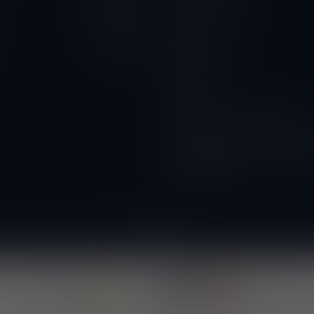
Privacy Verklaring
10.00 - 18.00
Contact
10.00 - 18.00
Betaalmethoden
Gesloten
Wijnbar
Proeverijen
Kunnen wij ook glazen huren?
Wijnacties, ideaal voor verenigi
DOORVERKOPER WORDEN? vraa
voorwaarden!