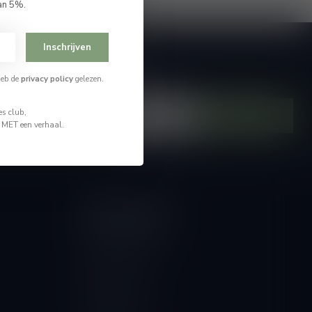
an 5%.
Inschrijven
je op onze nieuwsbrief
heb de
privacy policy
gelezen.
hoogte van alle nieuwtjes
s club,
Abonneer
n MET een verhaal.
Mijn account
Account informatie
Mijn bestellingen
Mijn tickets
Mijn verlanglijst