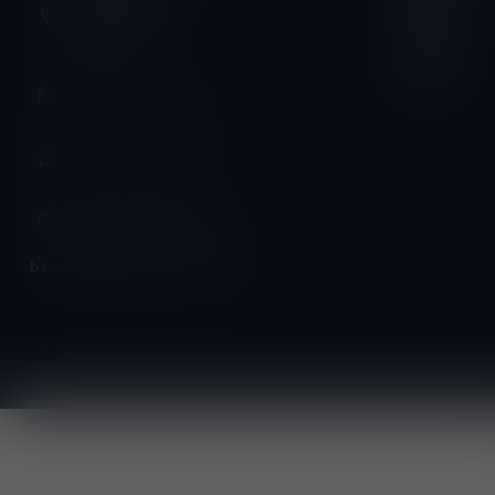
Vrijdag:
3620 Lanaken
België
Zaterdag:
Zondag:
+32 (0) 498 514 531
+32 (0) 498 514 531
info@winesandbites.be
btw-nummer:
BE0 767.846.357