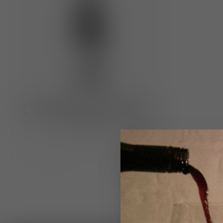
Il Conte Villa Prandone IGP Marche
Rosso Sangiovese "Donello" 2024
€17,95
Op voorraad