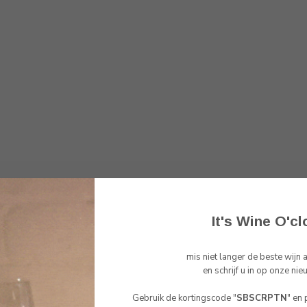
It's Wine O'cl
mis niet langer de beste wijn
Toon
1
-
1
van 1
en schrijf u in op onze nie
Gebruik de kortingscode "
SBSCRPTN
" en