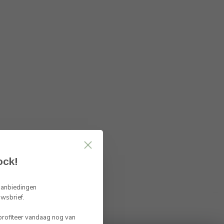
ock!
 aanbiedingen
uwsbrief.
 profiteer vandaag nog van