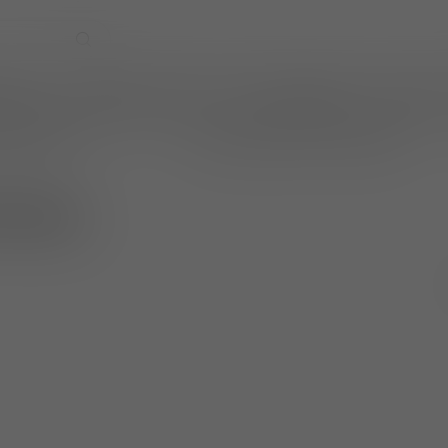
EVENTS
WIJNPRAAT BY TOM
CADEAUBONNEN
TASTINGS
online betalen
wijnen ook per fles te bestellen
 Rosso