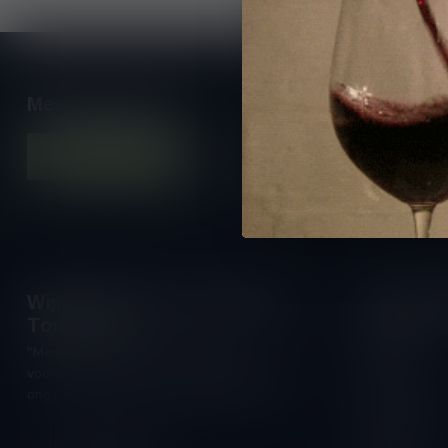
Meer informatie
Contacteer ons
Onze winkel
Wijnshop Wines and Bites by
Openings
Tom Coun
Maandag:
"Men moet zijn wijnhandelaar met
Dinsdag:
voorzichtigheid en scherpzinnigheid kiezen,
Woensdag:
ongeveer zoals men zijn huisdokter kiest"
Donderdag:
Schumanplein 9