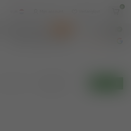
0
Mijn account
Verlanglijst
EUR
WINKEL & WIJNBAR
KOOPJES
€
Incl. btw
wijnbar op vrijdag en zaterdag
4.8
/5
Toon:
Filters