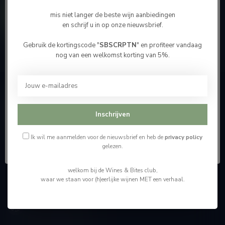
Contacteer ons
mis niet langer de beste wijn aanbiedingen
en schrijf u in op onze nieuwsbrief.
Onze winkel
Gebruik de kortingscode "
SBSCRPTN
" en profiteer vandaag
Bevestig je leeftijd
nog van een welkomst korting van 5%.
Je moet 18 jaar of ouder zijn om deze website te
bezoeken.
Wijnshop Wines and Bites by Tom Coun
Ik ben 18 jaar of ouder
Inschrijven
"Men moet zijn wijnhandelaar met voorzichtigheid en
scherpzinnigheid kiezen, ongeveer zoals men zijn huisdokter
Ik ben jonger dan 18
kiest"
Ik wil me aanmelden voor de nieuwsbrief en heb de
privacy policy
gelezen.
Schumanplein 9
welkom bij de Wines & Bites club,
3620 Lanaken
waar we staan voor (h)eerlijke wijnen MET een verhaal.
België
+32 (0) 498 514 531