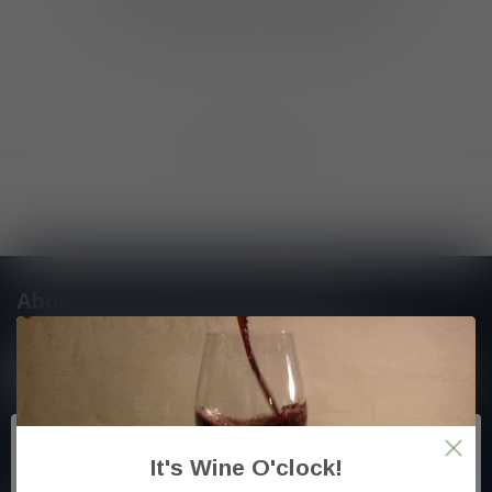
GA VERDER MET WINKELEN
Toon
1
-
0
van 0
Abonneer je op onze nieuwsbrief
En blijf op de hoogte van alle nieuwtjes
Meer informatie
It's Wine O'clock!