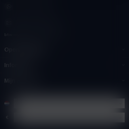
+32 (0) 498 514 531
info@winesandbites.be
btw-nummer:
BE0 767.846.357
Openingstijden
Informatie
Mijn account
€