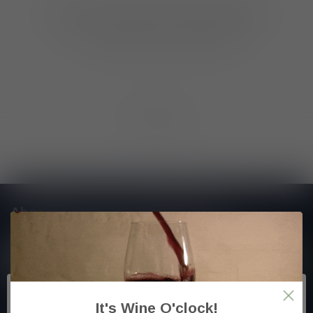
Geen producten gevonden!
GA VERDER MET WINKELEN
Toon
1
-
0
van 0
Abonneer je op onze nieuwsbrief
En blijf op de hoogte van alle nieuwtjes
It's Wine O'clock!