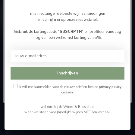
Meer informatie
mis niet langer de beste wijn aanbiedingen
Contacteer ons
en schrijf u in op onze nieuwsbrief.
Gebruik de kortingscode "
SBSCRPTN
" en profiteer vandaag
Bevestig je leeftijd
Onze winkel
nog van een welkomst korting van 5%.
Je moet 18 jaar of ouder zijn om deze website te
bezoeken.
Ik ben 18 jaar of ouder
Wijnshop Wines and Bites by Tom Coun
Inschrijven
"Men moet zijn wijnhandelaar met voorzichtigheid en
scherpzinnigheid kiezen, ongeveer zoals men zijn huisdokter
Ik ben jonger dan 18
Ik wil me aanmelden voor de nieuwsbrief en heb de
privacy policy
kiest"
gelezen.
Schumanplein 9
welkom bij de Wines & Bites club,
3620 Lanaken
waar we staan voor (h)eerlijke wijnen MET een verhaal.
België
+32 (0) 498 514 531