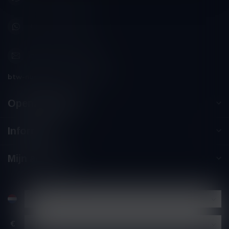
+32 (0) 498 514 531
info@winesandbites.be
btw-nummer:
BE0 767.846.357
Openingstijden
Informatie
Mijn account
€