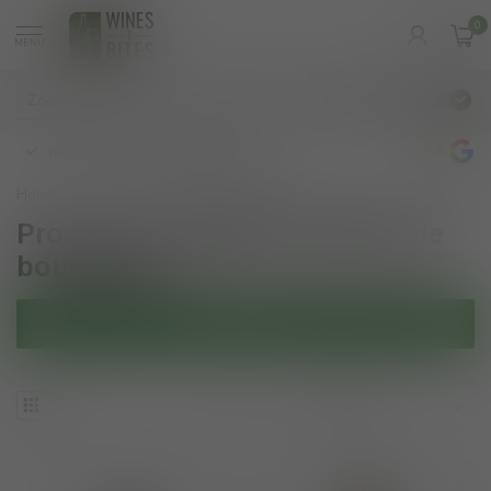
0
MENU
€
Incl. btw
wijnbar op vrijdag en zaterdag
4.8
/5
Home
/
Tags
/
Melon de bourgogne
Producten getagd met Melon de
bourgogne
Filters