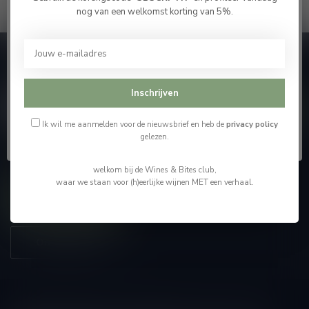
Bevestig je leeftijd
nog van een welkomst korting van 5%.
Je moet 18 jaar of ouder zijn om deze website te
bezoeken.
Abonneer je op onze nieuwsbrief
En blijf op de hoogte van alle nieuwtjes
Ik ben 18 jaar of ouder
Inschrijven
Ik ben jonger dan 18
Ik wil me aanmelden voor de nieuwsbrief en heb de
privacy policy
gelezen.
Meer informatie
welkom bij de Wines & Bites club,
waar we staan voor (h)eerlijke wijnen MET een verhaal.
Contacteer ons
Onze winkel