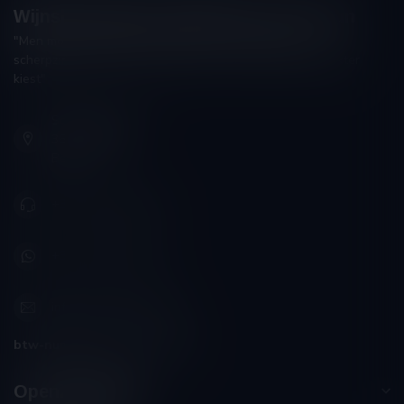
Wijnshop Wines and Bites by Tom Coun
"Men moet zijn wijnhandelaar met voorzichtigheid en
scherpzinnigheid kiezen, ongeveer zoals men zijn huisdokter
kiest"
Schumanplein 9
3620 Lanaken
België
+32 (0) 498 514 531
+32 (0) 498 514 531
info@winesandbites.be
btw-nummer:
BE0 767.846.357
Openingstijden