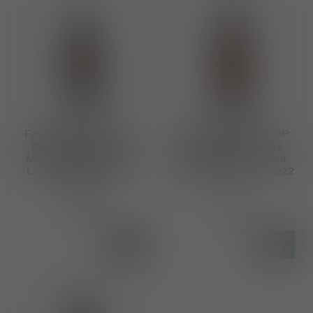
Famille Lieubeau AOP
Famille Lieubeau AOP
Muscadet Sèvre et
Muscadet Sèvre et
Maine Muscadet "Sur
Maine Muscadet "Sur
Lie" Confluent 2022 -
Lie" Clisson 2021 - 2022
2024
€14,99
€21,75
Op voorraad
Op voorraad