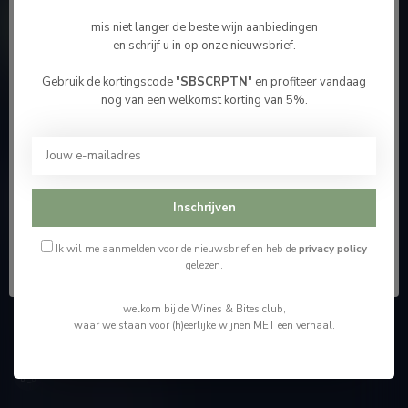
Contacteer ons
mis niet langer de beste wijn aanbiedingen
en schrijf u in op onze nieuwsbrief.
Onze winkel
Gebruik de kortingscode "
SBSCRPTN
" en profiteer vandaag
Bevestig je leeftijd
nog van een welkomst korting van 5%.
Je moet 18 jaar of ouder zijn om deze website te
bezoeken.
Wijnshop Wines and Bites by Tom Coun
Ik ben 18 jaar of ouder
Inschrijven
"Men moet zijn wijnhandelaar met voorzichtigheid en
scherpzinnigheid kiezen, ongeveer zoals men zijn huisdokter
Ik ben jonger dan 18
kiest"
Ik wil me aanmelden voor de nieuwsbrief en heb de
privacy policy
gelezen.
Schumanplein 9
welkom bij de Wines & Bites club,
3620 Lanaken
waar we staan voor (h)eerlijke wijnen MET een verhaal.
België
+32 (0) 498 514 531