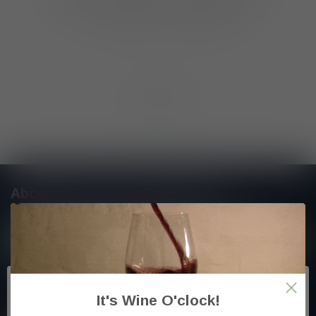
GA VERDER MET WINKELEN
Toon
1
-
0
van 0
Abonneer je op onze nieuwsbrief
En blijf op de hoogte van alle nieuwtjes
Meer informatie
It's Wine O'clock!