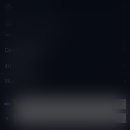
+32 (0) 498 514 531
info@winesandbites.be
btw-nummer:
BE0 767.846.357
Openingstijden
Informatie
Mijn account
€