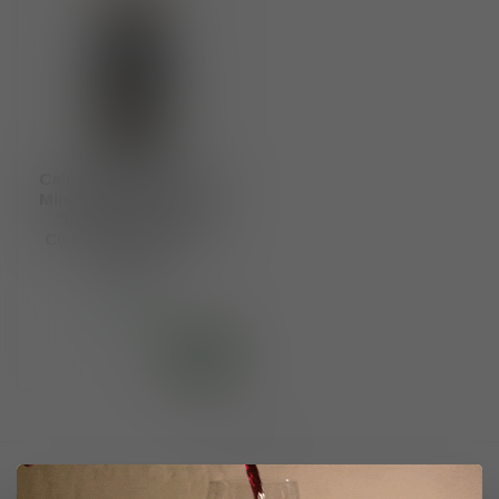
Calmel & Joseph AOP
Minervois La Livinière
“La Planette” Les
Cuvées Rares 2019 -
2023
€22,50
Op voorraad
Toon
1
-
1
van 1