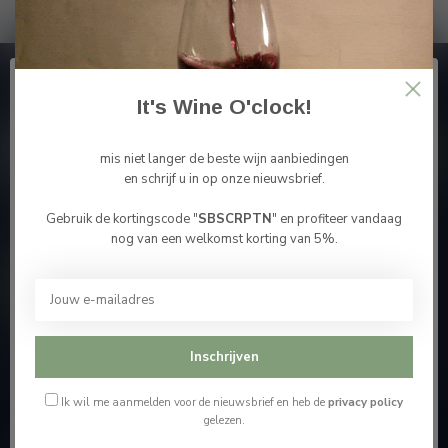
Abonneer je op onze nieuwsbrief
It's Wine O'clock!
En blijf op de hoogte van alle nieuwtjes
mis niet langer de beste wijn aanbiedingen
en schrijf u in op onze nieuwsbrief.
Gebruik de kortingscode "
SBSCRPTN
" en profiteer vandaag
Bevestig je leeftijd
Meer informatie
nog van een welkomst korting van 5%.
Je moet 18 jaar of ouder zijn om deze website te
bezoeken.
Contacteer ons
Ik ben 18 jaar of ouder
Onze winkel
Inschrijven
Ik ben jonger dan 18
Ik wil me aanmelden voor de nieuwsbrief en heb de
privacy policy
gelezen.