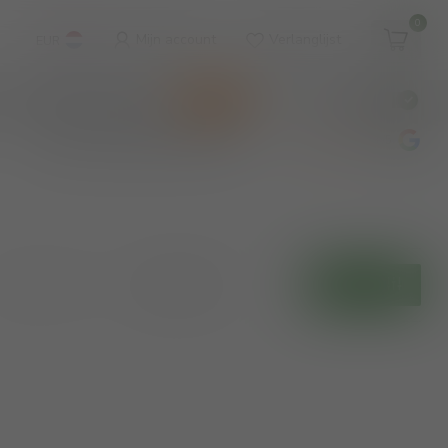
0
Mijn account
Verlanglijst
EUR
WINKEL & WIJNBAR
KOOPJES
€
Incl. btw
wijnbar op vrijdag en zaterdag
4.8
/5
Toon:
Filters