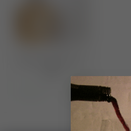
Distillerie Berta Grappa "Nizza"
70cl
€83,50
Op voorraad