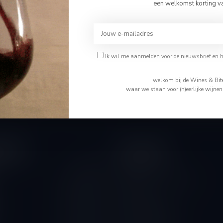
Bevestig je leeftijd
een welkomst korting v
Je moet 18 jaar of ouder zijn om deze website te bezoeken.
Abonneer 
Ik ben 18 jaar of ouder
Ik wil me aanmelden voor de nieuwsbrief en 
En blijf op de 
Ik ben jonger dan 18
welkom bij de Wines & Bite
waar we staan voor (h)eerlijke wijne
tijden
Informatie
Gesloten
Wie is Tom
Algemene voorwaarden
10.00 - 14.00
Disclaimer
10.00 - 18.00
Levering & Retour
10.00 - 18.00