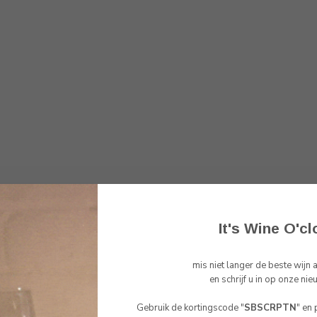
It's Wine O'cl
mis niet langer de beste wijn
Toon
1
-
1
van 1
en schrijf u in op onze nie
Gebruik de kortingscode "
SBSCRPTN
" en