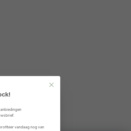
ock!
 aanbiedingen
uwsbrief.
 profiteer vandaag nog van