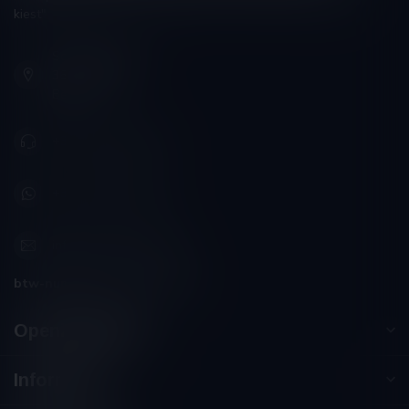
kiest"
Schumanplein 9
3620 Lanaken
België
+32 (0) 498 514 531
+32 (0) 498 514 531
info@winesandbites.be
btw-nummer:
BE0 767.846.357
Openingstijden
Informatie