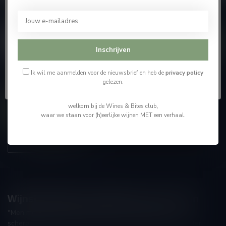
Abonneer je op onze nieuwsbrief
bezoeken.
En blijf op de hoogte van alle nieuwtjes
Ik ben 18 jaar of ouder
Inschrijven
Ik ben jonger dan 18
Ik wil me aanmelden voor de nieuwsbrief en heb de
privacy policy
gelezen.
Meer informatie
welkom bij de Wines & Bites club,
Contacteer ons
waar we staan voor (h)eerlijke wijnen MET een verhaal.
Onze winkel
Wijnshop Wines and Bites by Tom Coun
"Men moet zijn wijnhandelaar met voorzichtigheid en
scherpzinnigheid kiezen, ongeveer zoals men zijn huisdokter