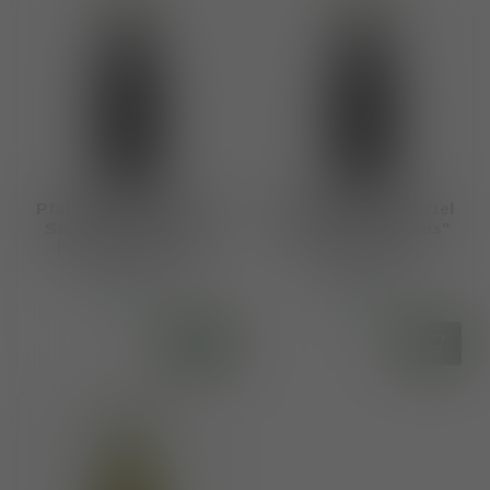
Pfaffl DAC Weinviertel
Pfaffl DAC Weinviertel
Sankt Laurent "Vom
Zweigelt "Vom Haus"
Haus" 2023 -2024
2023 - 2025
€10,95
€10,95
Op voorraad
Op voorraad