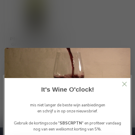
Pfaffl DAC Weinviertel
Gruner Veltliner "Vom
Haus" 2025
€10,95
Op voorraad
It's Wine O'clock!
Toon
1
-
3
van 3
mis niet langer de beste wijn aanbiedingen
en schrijf u in op onze nieuwsbrief.
Gebruik de kortingscode "
SBSCRPTN
" en profiteer vandaag
Bevestig je leeftijd
nog van een welkomst korting van 5%.
Je moet 18 jaar of ouder zijn om deze website te