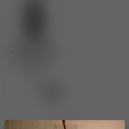
Calmel & Joseph AOP
Minervois La Livinière
“La Planette” Les
Cuvées Rares 2019 -
2023
€22,50
Op voorraad
Toon
1
-
1
van 1