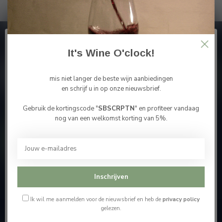
Abonneer je op onze nieuwsbrief
It's Wine O'clock!
En blijf op de hoogte van alle nieuwtjes
mis niet langer de beste wijn aanbiedingen
en schrijf u in op onze nieuwsbrief.
Gebruik de kortingscode "
SBSCRPTN
" en profiteer vandaag
Bevestig je leeftijd
Meer informatie
nog van een welkomst korting van 5%.
Je moet 18 jaar of ouder zijn om deze website te
bezoeken.
Contacteer ons
Ik ben 18 jaar of ouder
Onze winkel
Inschrijven
Ik ben jonger dan 18
Ik wil me aanmelden voor de nieuwsbrief en heb de
privacy policy
gelezen.