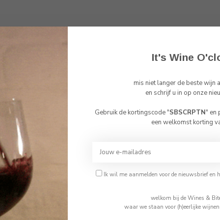
It's Wine O'cl
mis niet langer de beste wijn
en schrijf u in op onze nie
Gebruik de kortingscode "
SBSCRPTN
" en
Bevestig je leeftijd
een welkomst korting v
Je moet 18 jaar of ouder zijn om deze website te bezoeken.
Ik ben 18 jaar of ouder
Ik wil me aanmelden voor de nieuwsbrief en 
Ik ben jonger dan 18
welkom bij de Wines & Bite
Toon
1
-
5
van 5
waar we staan voor (h)eerlijke wijne