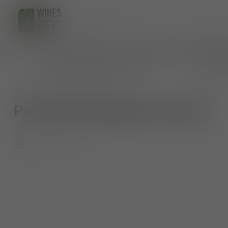
HOME
WIJNEN
BIO WIJNEN
AANKOMENDE 
persoonlijk wijnadvies op maat
veilig 
Home
/
Tags
/
pumo
Producten getagd met pumo
0
Producten