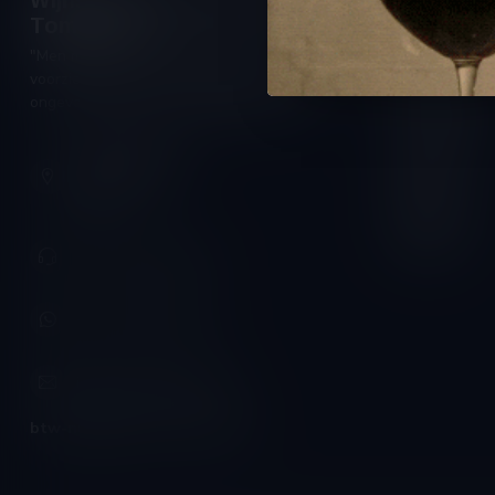
Wijnshop Wines and Bites by
Openings
Tom Coun
Maandag:
"Men moet zijn wijnhandelaar met
Dinsdag:
voorzichtigheid en scherpzinnigheid kiezen,
Woensdag:
ongeveer zoals men zijn huisdokter kiest"
Donderdag:
Schumanplein 9
Vrijdag:
3620 Lanaken
België
Zaterdag:
Zondag:
+32 (0) 498 514 531
+32 (0) 498 514 531
info@winesandbites.be
btw-nummer:
BE0 767.846.357