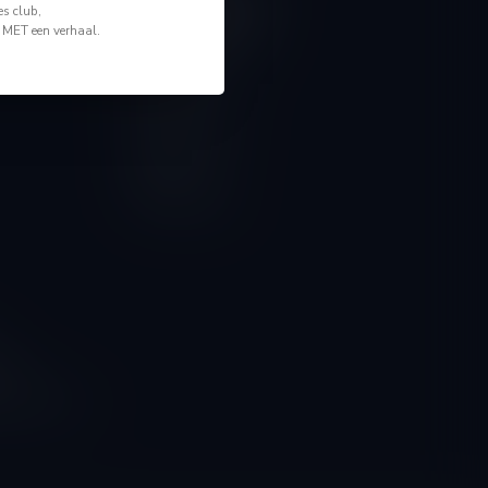
Mijn account
s club,
Account informatie
n MET een verhaal.
Mijn bestellingen
Mijn tickets
Mijn verlanglijst
Vergelijk
Alle producten
ngen
g naar onze