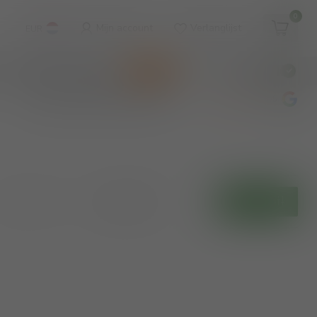
0
Mijn account
Verlanglijst
EUR
WINKEL & WIJNBAR
KOOPJES
€
Incl. btw
wijnbar op vrijdag en zaterdag
4.8
/5
Toon:
Filters