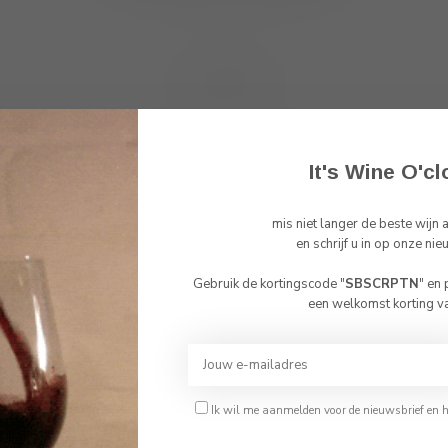
Toon
1
-
0
van 0
It's Wine O'cl
mis niet langer de beste wijn
Abonneer 
en schrijf u in op onze nie
En blijf op de 
Gebruik de kortingscode "
SBSCRPTN
" en
Bevestig je leeftijd
een welkomst korting v
Je moet 18 jaar of ouder zijn om deze website te bezoeken.
Ik ben 18 jaar of ouder
Ik wil me aanmelden voor de nieuwsbrief en 