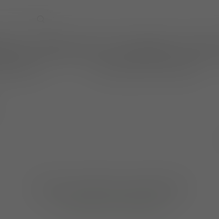
EVENTS
WIJNPRAAT BY TOM
CADEAUBONNEN
TASTINGS
online betalen
wijnen ook per fles te bestellen
Geen producten gevonden!
GA VERDER MET WINKELEN