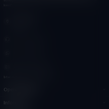
scherpzinnigheid kiezen, ongeveer zoals men zijn huisdokter
kiest"
Schumanplein 9
3620 Lanaken
België
+32 (0) 498 514 531
+32 (0) 498 514 531
info@winesandbites.be
btw-nummer:
BE0 767.846.357
Openingstijden
Informatie