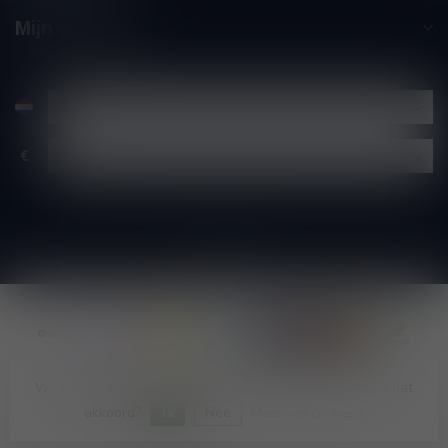
Mijn account
€
Wij slaan cookies op om onze website te verbeteren. Is dat
© Copyright 2026 Wijnshop Wines and Bites by Tom Coun
akkoord?
Ja
Nee
Meer over cookies »