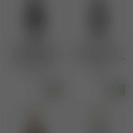
Cavas Varias DO Cava
Familia Matarromera
de Guarda Superior
DOCA Rioja Oinoz
Reserva "Al.legoria"
Reserva by Claude Gros
Brut Nature 2022
2015
€14,80
€24,05
Op voorraad
Op voorraad