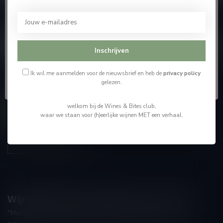
Je moet 18 jaar of ouder zijn om deze website te
Abonneer je op onze nieuwsbrief
bezoeken.
En blijf op de hoogte van alle nieuwtjes
Ik ben 18 jaar of ouder
Inschrijven
Ik ben jonger dan 18
Ik wil me aanmelden voor de nieuwsbrief en heb de
privacy policy
gelezen.
Meer informatie
welkom bij de Wines & Bites club,
Contacteer ons
waar we staan voor (h)eerlijke wijnen MET een verhaal.
Onze winkel
Wijnshop Wines and Bites by Tom Coun
"Men moet zijn wijnhandelaar met voorzichtigheid en