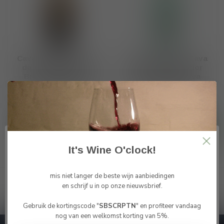
Cavas Varias DO Cava
Cavas Varias DO Cava
de Guarda Superior
de Guarda Superior
Brut Gran Reserva
Brut Gran Reserva
"Cuvée Imperial" 2013
"Edició Limitada" 2009
€25,20
€42,50
Op voorraad
Op voorraad
It's Wine O'clock!
Toon
1
-
4
van 4
mis niet langer de beste wijn aanbiedingen
en schrijf u in op onze nieuwsbrief.
Gebruik de kortingscode "
SBSCRPTN
" en profiteer vandaag
Bevestig je leeftijd
nog van een welkomst korting van 5%.