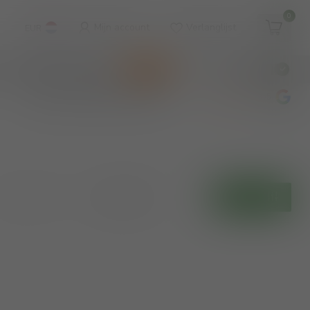
0
Mijn account
Verlanglijst
EUR
WINKEL & WIJNBAR
KOOPJES
€
Incl. btw
wijnbar op vrijdag en zaterdag
4.8
/5
Toon:
Filters