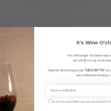
Toon
1
-
0
van 0
It's Wine O'cl
mis niet langer de beste wijn
Abonneer 
en schrijf u in op onze nie
En blijf op de 
Gebruik de kortingscode "
SBSCRPTN
" en
Bevestig je leeftijd
een welkomst korting v
Je moet 18 jaar of ouder zijn om deze website te bezoeken.
Ik ben 18 jaar of ouder
Ik wil me aanmelden voor de nieuwsbrief en 