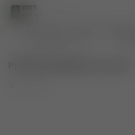
HOME
WIJNEN
BIO WIJNEN
AANKOMENDE 
persoonlijk wijnadvies op maat
veilig 
Home
/
Tags
/
roccolo
Producten getagd met roccolo
0
Producten