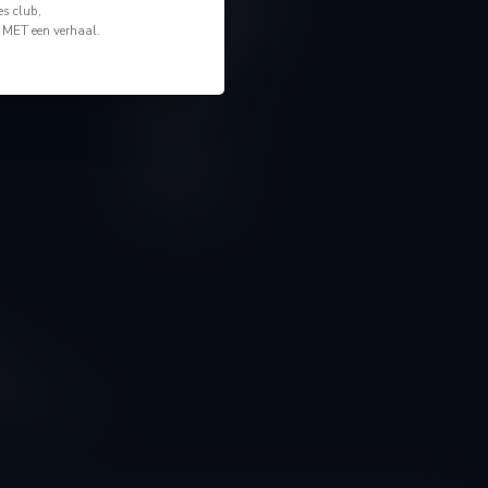
Mijn account
s club,
Account informatie
n MET een verhaal.
Mijn bestellingen
Mijn tickets
Mijn verlanglijst
Vergelijk
Alle producten
ngen
g naar onze