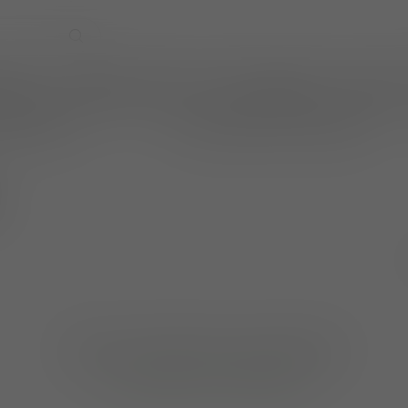
EVENTS
WIJNPRAAT BY TOM
CADEAUBONNEN
TASTINGS
online betalen
wijnen ook per fles te bestellen
Geen producten gevonden!
GA VERDER MET WINKELEN