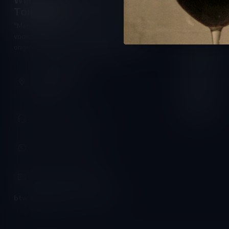
Wijnshop Wines and Bites by
Openings
Tom Coun
Maandag:
"Men moet zijn wijnhandelaar met
Dinsdag:
voorzichtigheid en scherpzinnigheid kiezen,
Woensdag:
ongeveer zoals men zijn huisdokter kiest"
Donderdag:
Schumanplein 9
Vrijdag:
3620 Lanaken
België
Zaterdag:
Zondag:
+32 (0) 498 514 531
+32 (0) 498 514 531
info@winesandbites.be
btw-nummer:
BE0 767.846.357