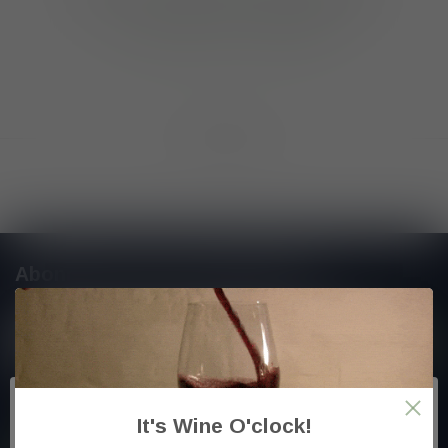
GA VERDER MET WINKELEN
Toon
1
-
0
van 0
Abonneer je op onze nieuwsbrief
En blijf op de hoogte van alle nieuwtjes
Meer informatie
It's Wine O'clock!