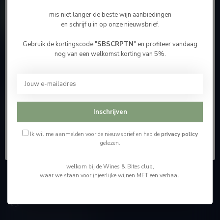
Contacteer ons
mis niet langer de beste wijn aanbiedingen
en schrijf u in op onze nieuwsbrief.
Onze winkel
Gebruik de kortingscode "
SBSCRPTN
" en profiteer vandaag
Bevestig je leeftijd
nog van een welkomst korting van 5%.
Je moet 18 jaar of ouder zijn om deze website te
bezoeken.
Wijnshop Wines and Bites by Tom Coun
Ik ben 18 jaar of ouder
Inschrijven
"Men moet zijn wijnhandelaar met voorzichtigheid en
scherpzinnigheid kiezen, ongeveer zoals men zijn huisdokter
Ik ben jonger dan 18
kiest"
Ik wil me aanmelden voor de nieuwsbrief en heb de
privacy policy
gelezen.
Schumanplein 9
welkom bij de Wines & Bites club,
3620 Lanaken
waar we staan voor (h)eerlijke wijnen MET een verhaal.
België
+32 (0) 498 514 531