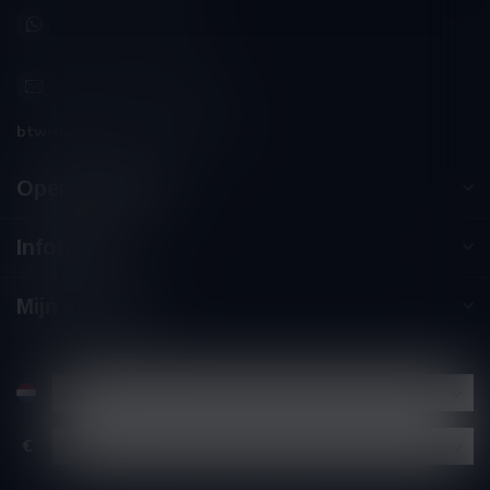
+32 (0) 498 514 531
info@winesandbites.be
btw-nummer:
BE0 767.846.357
Openingstijden
Informatie
Mijn account
€