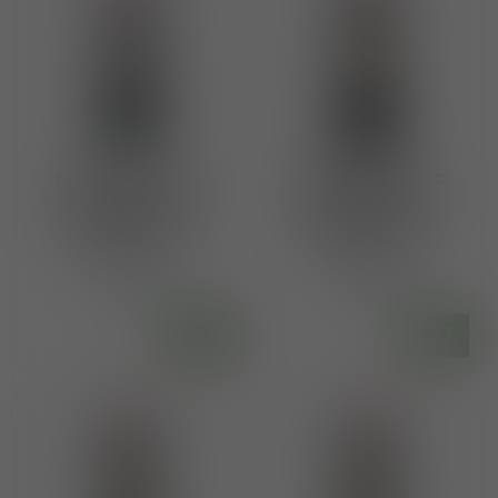
Collemassari DOC
Collemassari DOC
Bolgheri Rosso
Bolgheri Rosso
Superiore 2017
Superiore 2018
Grattamacco
Grattamacco
€117,50
€122,50
Op voorraad
Op voorraad