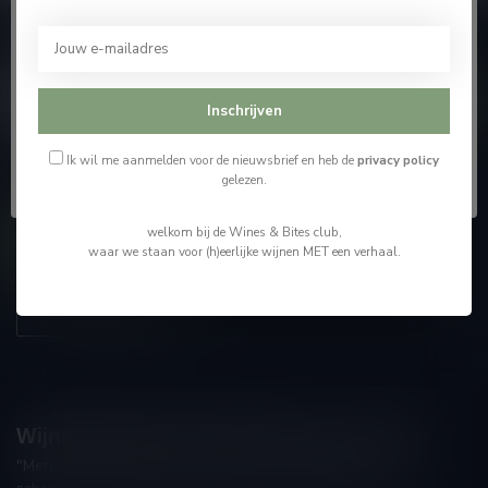
Je moet 18 jaar of ouder zijn om deze website te
Abonneer je op onze nieuwsbrief
bezoeken.
En blijf op de hoogte van alle nieuwtjes
Ik ben 18 jaar of ouder
Inschrijven
Ik ben jonger dan 18
Ik wil me aanmelden voor de nieuwsbrief en heb de
privacy policy
gelezen.
Meer informatie
welkom bij de Wines & Bites club,
Contacteer ons
waar we staan voor (h)eerlijke wijnen MET een verhaal.
Onze winkel
Wijnshop Wines and Bites by Tom Coun
"Men moet zijn wijnhandelaar met voorzichtigheid en