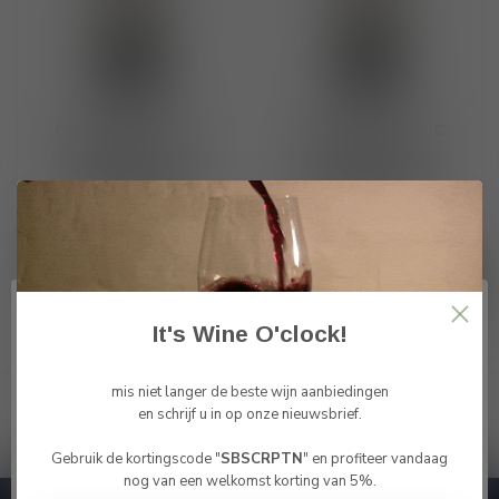
Collemassari DOC
Collemassari DOC
Bolgheri Rosso
Bolgheri Rosso
Superiore 2019
Superiore 2020
Grattamacco
Grattamacco
€127,50
€132,50
Op voorraad
Op voorraad
It's Wine O'clock!
Toon
1
-
4
van 4
mis niet langer de beste wijn aanbiedingen
en schrijf u in op onze nieuwsbrief.
Gebruik de kortingscode "
SBSCRPTN
" en profiteer vandaag
Bevestig je leeftijd
nog van een welkomst korting van 5%.