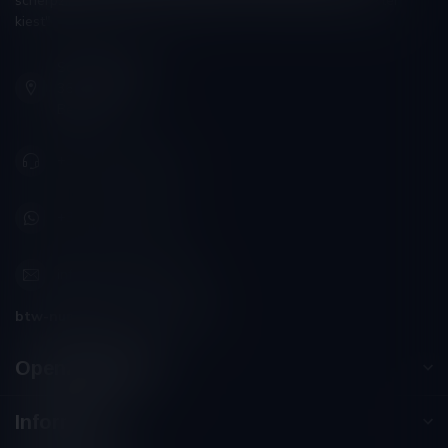
scherpzinnigheid kiezen, ongeveer zoals men zijn huisdokter
kiest"
Schumanplein 9
3620 Lanaken
België
+32 (0) 498 514 531
+32 (0) 498 514 531
info@winesandbites.be
btw-nummer:
BE0 767.846.357
Openingstijden
Informatie