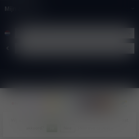
Mijn account
€
Wij slaan cookies op om onze website te verbeteren. Is dat
© Copyright 2026 Wijnshop Wines and Bites by Tom Coun
akkoord?
Ja
Nee
Meer over cookies »