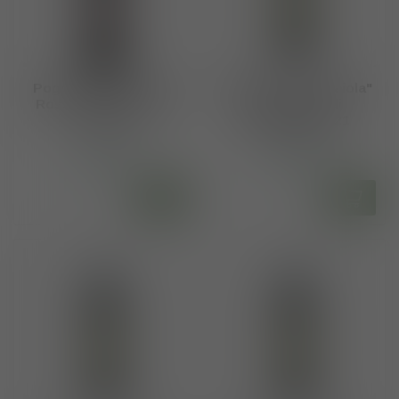
Poggio di Sotto DOC
Salvioni "La Cerbaiola"
Rosso di Montalcino
DOC Rosso di
2018
Montalcino 2021
€120,00
€130,00
Op voorraad
Op voorraad