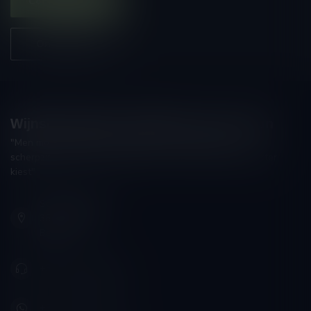
Contacteer ons
Onze winkel
Wijnshop Wines and Bites by Tom Coun
"Men moet zijn wijnhandelaar met voorzichtigheid en
scherpzinnigheid kiezen, ongeveer zoals men zijn huisdokter
kiest"
Schumanplein 9
3620 Lanaken
België
+32 (0) 498 514 531
+32 (0) 498 514 531