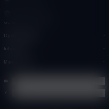
info@winesandbites.be
btw-nummer:
BE0 767.846.357
Openingstijden
Informatie
Mijn account
€