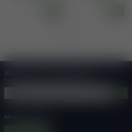
Toon
1
-
10
van 10
Abonneer je op onze nieuwsbrief
En blijf op de hoogte van alle nieuwtjes
Meer informatie