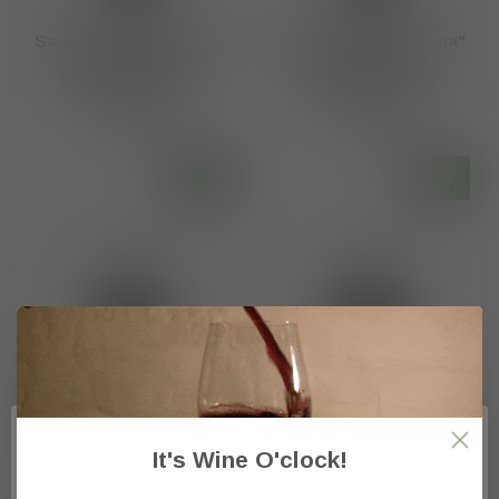
Salvioni "La Cerbaiola"
Salvioni "La Cerbaiola"
DOC Rosso di
DOC Rosso di
Montalcino 2020
Montalcino 2019
€130,00
€130,00
Op voorraad
Op voorraad
It's Wine O'clock!
Salvioni "La Cerbaiola"
Salvioni "La Cerbaiola"
DOCG Brunello di
DOCG Brunello di