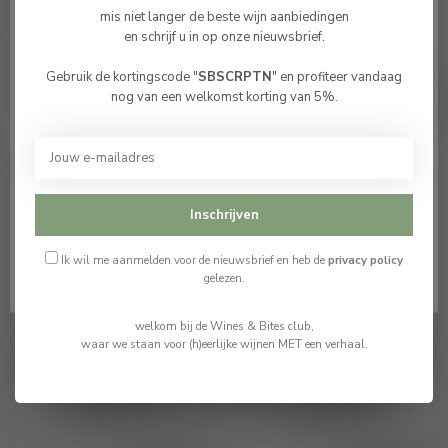
Montalcino 2017
Montalcino 2018
mis niet langer de beste wijn aanbiedingen
en schrijf u in op onze nieuwsbrief.
€182,50
€182,50
Op voorraad
Op voorraad
Gebruik de kortingscode "
SBSCRPTN
" en profiteer vandaag
Bevestig je leeftijd
nog van een welkomst korting van 5%.
Je moet 18 jaar of ouder zijn om deze website te
bezoeken.
Ik ben 18 jaar of ouder
Inschrijven
Ik ben jonger dan 18
Ik wil me aanmelden voor de nieuwsbrief en heb de
privacy policy
gelezen.
welkom bij de Wines & Bites club,
waar we staan voor (h)eerlijke wijnen MET een verhaal.
Poggio di Sotto DOCG
Poggio di Sotto DOCG
Brunello di Montalcino
Brunello di Montalcino
2017
2018
€265,00
€275,00
Op voorraad
Op voorraad