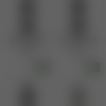
Poggio di Sotto DOC
Poggio di Sotto DOC
Rosso di Montalcino
Rosso di Montalcino
2020
2019
€120,00
€120,00
Op voorraad
Op voorraad