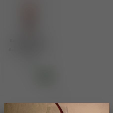
Bodegas Anadas DO
Carinena Care
Solidarity Rose 2024 -
2025
€9,25
Op voorraad
Toon
1
-
1
van 1