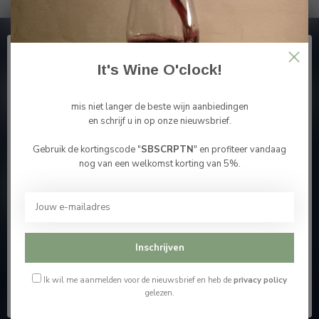
Abonneer je op onze nieuwsbrief
En blijf op de hoogte van alle nieuwtjes
It's Wine O'clock!
mis niet langer de beste wijn aanbiedingen
en schrijf u in op onze nieuwsbrief.
Gebruik de kortingscode "
SBSCRPTN
" en profiteer vandaag
Meer informatie
Bevestig je leeftijd
nog van een welkomst korting van 5%.
Je moet 18 jaar of ouder zijn om deze website te
Contacteer ons
bezoeken.
Onze winkel
Ik ben 18 jaar of ouder
Inschrijven
Ik ben jonger dan 18
Ik wil me aanmelden voor de nieuwsbrief en heb de
privacy policy
gelezen.
Wijnshop Wines and Bites by Tom Coun