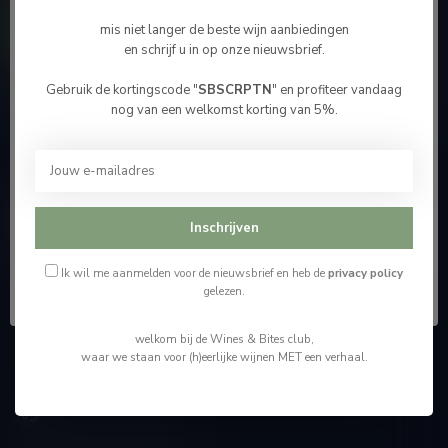
Contacteer ons
mis niet langer de beste wijn aanbiedingen
en schrijf u in op onze nieuwsbrief.
Onze winkel
Gebruik de kortingscode "
SBSCRPTN
" en profiteer vandaag
Bevestig je leeftijd
nog van een welkomst korting van 5%.
Je moet 18 jaar of ouder zijn om deze website te
bezoeken.
Wijnshop Wines and Bites by Tom Coun
Ik ben 18 jaar of ouder
Inschrijven
"Men moet zijn wijnhandelaar met voorzichtigheid en
scherpzinnigheid kiezen, ongeveer zoals men zijn huisdokter
Ik ben jonger dan 18
kiest"
Ik wil me aanmelden voor de nieuwsbrief en heb de
privacy policy
gelezen.
Schumanplein 9
welkom bij de Wines & Bites club,
3620 Lanaken
waar we staan voor (h)eerlijke wijnen MET een verhaal.
België
+32 (0) 498 514 531