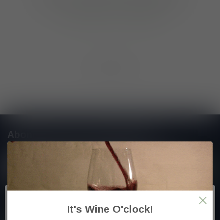
GA VERDER MET WINKELEN
Toon
1
-
0
van 0
Abonneer je op onze nieuwsbrief
En blijf op de hoogte van alle nieuwtjes
Meer informatie
It's Wine O'clock!