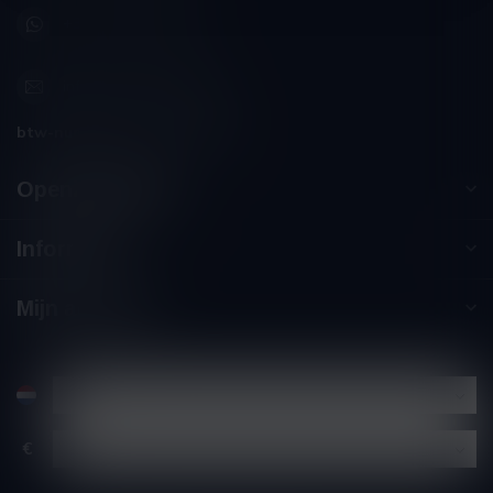
+32 (0) 498 514 531
info@winesandbites.be
btw-nummer:
BE0 767.846.357
Openingstijden
Informatie
Mijn account
€