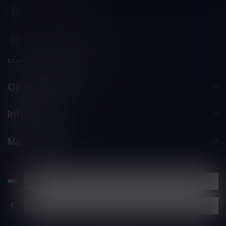
+32 (0) 498 514 531
info@winesandbites.be
btw-nummer:
BE0 767.846.357
Openingstijden
Informatie
Mijn account
€