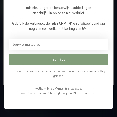
Contacteer ons
mis niet langer de beste wijn aanbiedingen
en schrijf u in op onze nieuwsbrief.
Onze winkel
Gebruik de kortingscode "
SBSCRPTN
" en profiteer vandaag
Bevestig je leeftijd
nog van een welkomst korting van 5%.
Je moet 18 jaar of ouder zijn om deze website te
bezoeken.
Wijnshop Wines and Bites by Tom Coun
Ik ben 18 jaar of ouder
Inschrijven
"Men moet zijn wijnhandelaar met voorzichtigheid en
scherpzinnigheid kiezen, ongeveer zoals men zijn huisdokter
Ik ben jonger dan 18
kiest"
Ik wil me aanmelden voor de nieuwsbrief en heb de
privacy policy
gelezen.
Schumanplein 9
welkom bij de Wines & Bites club,
3620 Lanaken
waar we staan voor (h)eerlijke wijnen MET een verhaal.
België
+32 (0) 498 514 531