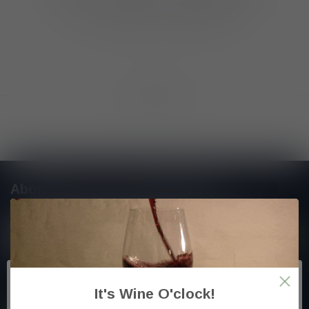
GA VERDER MET WINKELEN
Toon
1
-
0
van 0
Abonneer je op onze nieuwsbrief
En blijf op de hoogte van alle nieuwtjes
Meer informatie
It's Wine O'clock!