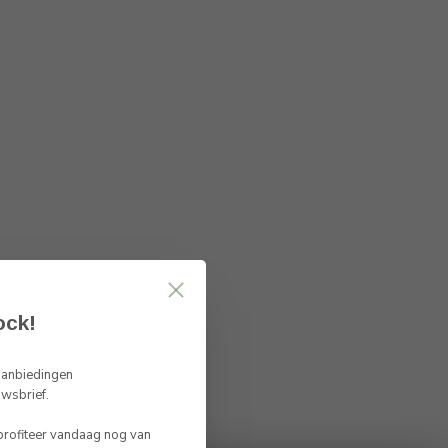
ock!
 aanbiedingen
uwsbrief.
 profiteer vandaag nog van