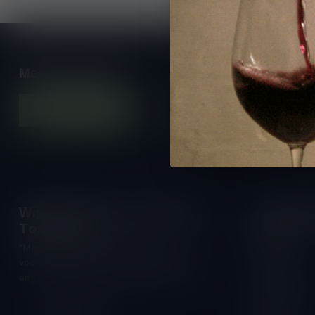
Meer informatie
Contacteer ons
Onze winkel
Wijnshop Wines and Bites by
Openings
Tom Coun
Maandag:
"Men moet zijn wijnhandelaar met
Dinsdag:
voorzichtigheid en scherpzinnigheid kiezen,
Woensdag:
ongeveer zoals men zijn huisdokter kiest"
Donderdag:
Schumanplein 9