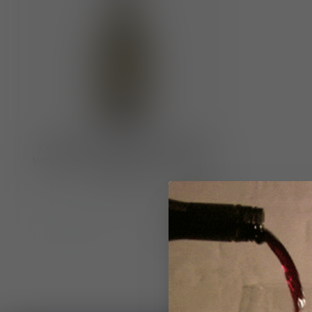
Cantina Terlan DOCG Alto Adige
Vorberg Pinot Bianco Riserva 2022
€39,95
Op voorraad