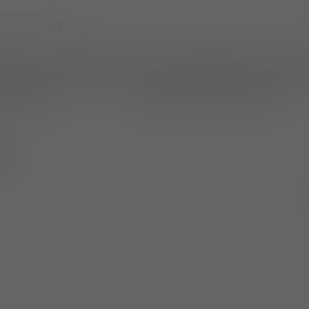
EVENTS
WIJNPRAAT BY TOM
CADEAUBONNEN
TASTINGS
online betalen
wijnen ook per fles te bestellen