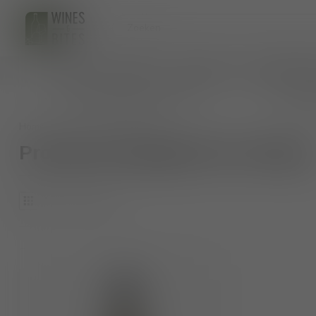
HOME
WIJNEN
BIO WIJNEN
AANKOMENDE 
persoonlijk wijnadvies op maat
veilig 
Home
/
Tags
/
vorberg
Producten getagd met vorberg
1
Producten