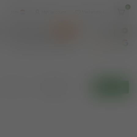
0
Mijn account
Verlanglijst
EUR
WINKEL & WIJNBAR
KOOPJES
€
Incl. btw
wijnbar op vrijdag en zaterdag
4.8
/5
Toon:
Filters