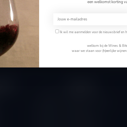
Bevestig je leeftijd
een welkomst korting v
Je moet 18 jaar of ouder zijn om deze website te bezoeken.
Abonneer 
Ik ben 18 jaar of ouder
Ik wil me aanmelden voor de nieuwsbrief en 
En blijf op de 
Ik ben jonger dan 18
welkom bij de Wines & Bite
waar we staan voor (h)eerlijke wijne
tijden
Informatie
Gesloten
Wie is Tom
Algemene voorwaarden
10.00 - 14.00
Disclaimer
10.00 - 18.00
Levering & Retour
10.00 - 18.00