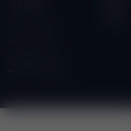
Vrijdag:
3620 Lanaken
België
Zaterdag:
Zondag:
+32 (0) 498 514 531
+32 (0) 498 514 531
info@winesandbites.be
btw-nummer:
BE0 767.846.357