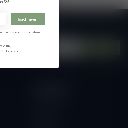
an 5%.
Inschrijven
je op onze nieuwsbrief
heb de
privacy policy
gelezen.
hoogte van alle nieuwtjes
s club,
Abonneer
n MET een verhaal.
Mijn account
Account informatie
Mijn bestellingen
Mijn tickets
Mijn verlanglijst