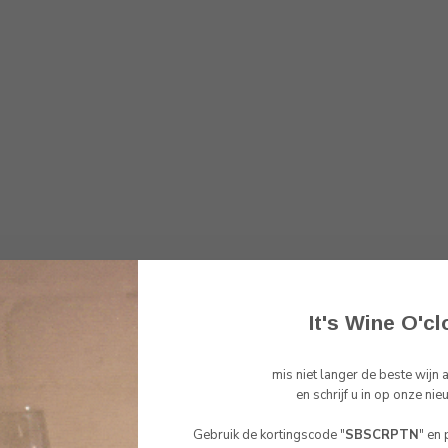
It's Wine O'cl
mis niet langer de beste wijn
Toon
1
-
1
van 1
en schrijf u in op onze nie
Gebruik de kortingscode "
SBSCRPTN
" en