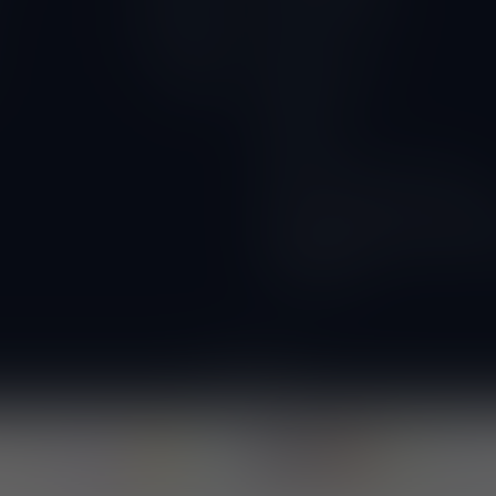
Privacy Verklaring
10.00 - 18.00
Contact
10.00 - 18.00
Betaalmethoden
Gesloten
Wijnbar
Proeverijen
Kunnen wij ook glazen huren?
Wijnacties, ideaal voor verenigi
DOORVERKOPER WORDEN? vraa
voorwaarden!