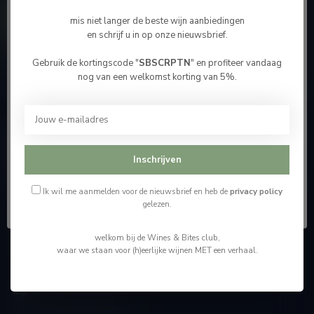
Contacteer ons
mis niet langer de beste wijn aanbiedingen
en schrijf u in op onze nieuwsbrief.
Onze winkel
Gebruik de kortingscode "
SBSCRPTN
" en profiteer vandaag
Bevestig je leeftijd
nog van een welkomst korting van 5%.
Je moet 18 jaar of ouder zijn om deze website te
bezoeken.
Wijnshop Wines and Bites by Tom Coun
Ik ben 18 jaar of ouder
Inschrijven
"Men moet zijn wijnhandelaar met voorzichtigheid en
scherpzinnigheid kiezen, ongeveer zoals men zijn huisdokter
Ik ben jonger dan 18
kiest"
Ik wil me aanmelden voor de nieuwsbrief en heb de
privacy policy
gelezen.
Schumanplein 9
welkom bij de Wines & Bites club,
3620 Lanaken
waar we staan voor (h)eerlijke wijnen MET een verhaal.
België
+32 (0) 498 514 531