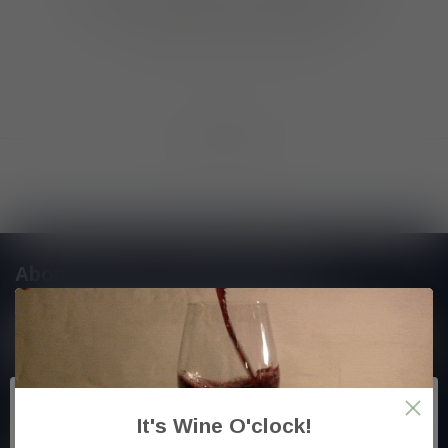
GA VERDER MET WINKELEN
Toon
1
-
0
van 0
Abonneer je op onze nieuwsbrief
En blijf op de hoogte van alle nieuwtjes
Meer informatie
It's Wine O'clock!