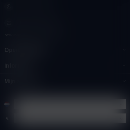
+32 (0) 498 514 531
info@winesandbites.be
btw-nummer:
BE0 767.846.357
Openingstijden
Informatie
Mijn account
€